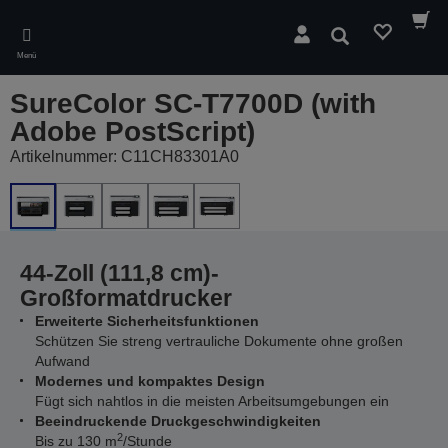
Skip
to
Suchen
main
Menü
content
SureColor SC-T7700D (with
Adobe PostScript)
Artikelnummer: C11CH83301A0
44-Zoll (111,8 cm)-
Großformatdrucker
Erweiterte Sicherheitsfunktionen
Schützen Sie streng vertrauliche Dokumente ohne großen
Aufwand
Modernes und kompaktes Design
Fügt sich nahtlos in die meisten Arbeitsumgebungen ein
Beeindruckende Druckgeschwindigkeiten
2
Bis zu 130 m
/Stunde