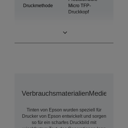
Druckmethode
Micro TFP-
Druckkopf
Ultrachrome®
Tintentechnologie
XD3
Verbrauchsmaterialien
Medien
Optio
Tinten von Epson wurden speziell für
Drucker von Epson entwickelt und sorgen
so für ein scharfes Druckbild mit