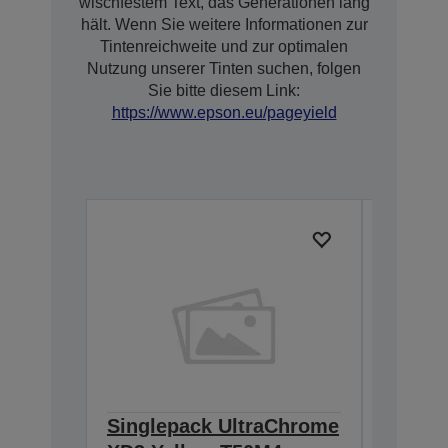
wischfestem Text, das Generationen lang
hält. Wenn Sie weitere Informationen zur
Tintenreichweite und zur optimalen
Nutzung unserer Tinten suchen, folgen
Sie bitte diesem Link:
https://www.epson.eu/pageyield
Singlepack UltraChrome
Single