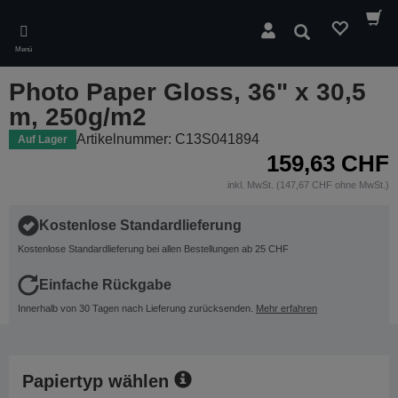
Skip
to
Suchen
main
Menü
content
Photo Paper Gloss, 36" x 30,5
m, 250g/m2
Artikelnummer: C13S041894
Auf Lager
159,63 CHF
inkl. MwSt. (147,67 CHF ohne MwSt.)
Kostenlose Standardlieferung
Kostenlose Standardlieferung bei allen Bestellungen ab 25 CHF
Einfache Rückgabe
Innerhalb von 30 Tagen nach Lieferung zurücksenden.
Mehr erfahren
Papiertyp wählen