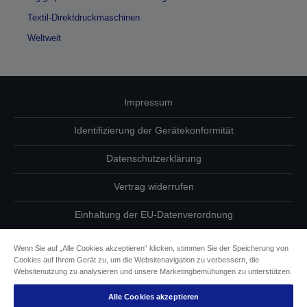
Textil-Direktdruckmaschinen
Weltweit
Impressum
Identifizierung der Gerätekonformität
Datenschutzerklärung
Vertrag widerrufen
Einhaltung der EU-Datenverordnung
Fragen zum Datenschutz
Wenn Sie auf „Alle Cookies akzeptieren“ klicken, stimmen Sie der Speicherung von
Cookies auf Ihrem Gerät zu, um die Websitenavigation zu verbessern, die
Informationen zu Cookies
Websitenutzung zu analysieren und unsere Marketingbemühungen zu unterstützen.
Alle Cookies akzeptieren
Epson Engagement für Barrierefreiheit