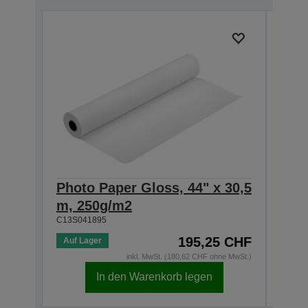
Photo Paper Gloss, 44" x 30,5
Phot
m, 250g/m2
m, 
C13S041895
C13S0
195,25 CHF
Auf Lager
Auf 
inkl. MwSt. (180,62 CHF ohne MwSt.)
In den Warenkorb legen