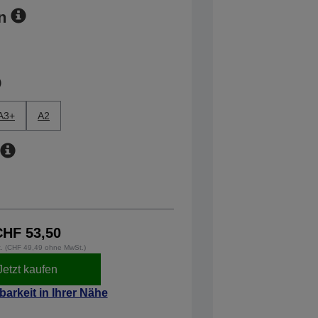
n
A3+
A2
CHF 53,50
t. (CHF 49,49 ohne MwSt.)
Jetzt kaufen
barkeit in Ihrer Nähe