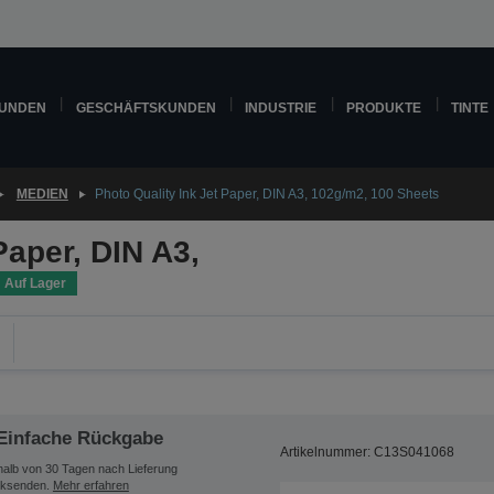
KUNDEN
GESCHÄFTSKUNDEN
INDUSTRIE
PRODUKTE
TINTE
MEDIEN
Photo Quality Ink Jet Paper, DIN A3, 102g/m2, 100 Sheets
Paper, DIN A3,
Auf Lager
Einfache Rückgabe
Artikelnummer: C13S041068
halb von 30 Tagen nach Lieferung
ksenden.
Mehr erfahren