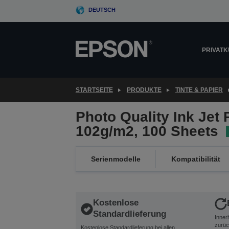
Skip
DEUTSCH
to
main
content
PRIVAT
STARTSEITE
PRODUKTE
TINTE & PAPIER
Photo Quality Ink Jet 
102g/m2, 100 Sheets
Serienmodelle
Kompatibilität
Kostenlose
Standardlieferung
Inner
zurüc
Kostenlose Standardlieferung bei allen