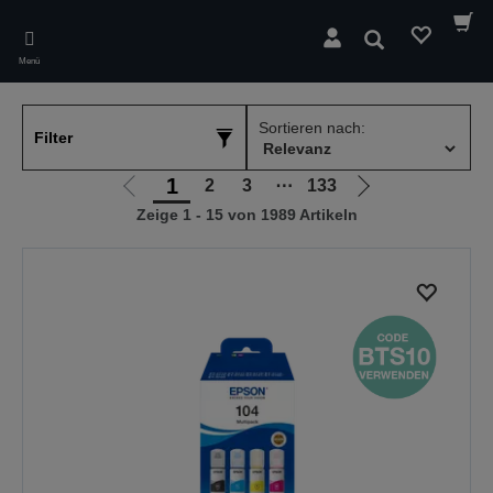
Skip
to
Suchen
main
Menü
content
Sortieren nach:
Filter
1
2
3
⋯
133
Zur
Zur
Zeige 1 - 15 von 1989 Artikeln
vorherigen
nächsten
Seite
Seite