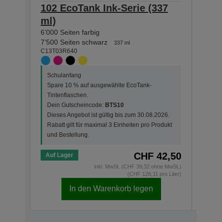
102 EcoTank Ink-Serie (337
102 
ml)
ml)
6’000 Seiten farbig
7’500
C13T0
7’500 Seiten schwarz
337 ml
C13T03R640
Schu
Schulanfang
Spar
Spare 10 % auf ausgewählte EcoTank-
Tint
Tintenflaschen.
Dein
Dein Gutscheincode:
BTS10
Dies
Dieses Angebot ist gültig bis zum 30.08.2026.
Rabat
Rabatt gilt für maximal 3 Einheiten pro Produkt
und 
und Bestellung.
CHF 42,50
Auf Lager
Auf 
inkl. MwSt. (CHF 39,32 ohne MwSt.)
(CHF 126,11 pro Liter)
In den Warenkorb legen