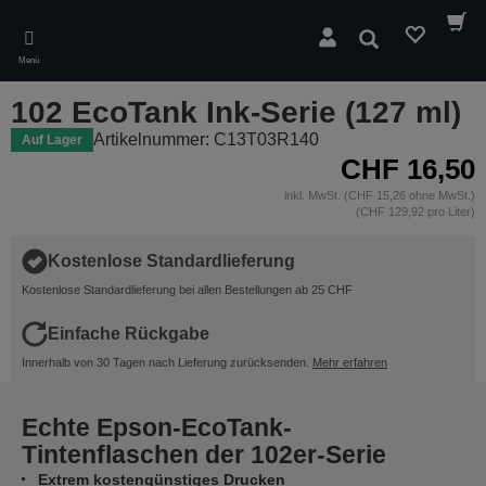
Skip
to
Suchen
main
Menü
content
102 EcoTank Ink-Serie (127 ml)
Artikelnummer: C13T03R140
Auf Lager
CHF 16,50
inkl. MwSt. (CHF 15,26 ohne MwSt.)
(CHF 129,92 pro Liter)
Kostenlose Standardlieferung
Kostenlose Standardlieferung bei allen Bestellungen ab 25 CHF
Einfache Rückgabe
Innerhalb von 30 Tagen nach Lieferung zurücksenden.
Mehr erfahren
Echte Epson-EcoTank-
Tintenflaschen der 102er-Serie
Extrem kostengünstiges Drucken