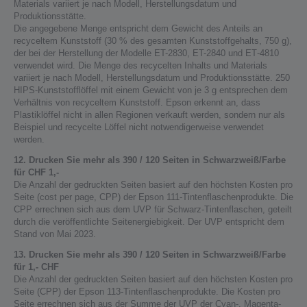
Materials variiert je nach Modell, Herstellungsdatum und
Produktionsstätte.
Die angegebene Menge entspricht dem Gewicht des Anteils an
recyceltem Kunststoff (30 % des gesamten Kunststoffgehalts, 750 g),
der bei der Herstellung der Modelle ET-2830, ET-2840 und ET‑4810
verwendet wird. Die Menge des recycelten Inhalts und Materials
variiert je nach Modell, Herstellungsdatum und Produktionsstätte. 250
HIPS-Kunststofflöffel mit einem Gewicht von je 3 g entsprechen dem
Verhältnis von recyceltem Kunststoff. Epson erkennt an, dass
Plastiklöffel nicht in allen Regionen verkauft werden, sondern nur als
Beispiel und recycelte Löffel nicht notwendigerweise verwendet
werden.
12. Drucken Sie mehr als 390 / 120 Seiten in Schwarzweiß/Farbe
für CHF 1,-
Die Anzahl der gedruckten Seiten basiert auf den höchsten Kosten pro
Seite (cost per page, CPP) der Epson 111-Tintenflaschenprodukte. Die
CPP errechnen sich aus dem UVP für Schwarz-Tintenflaschen, geteilt
durch die veröffentlichte Seitenergiebigkeit. Der UVP entspricht dem
Stand von Mai 2023.
13. Drucken Sie mehr als 390 / 120 Seiten in Schwarzweiß/Farbe
für 1,- CHF
Die Anzahl der gedruckten Seiten basiert auf den höchsten Kosten pro
Seite (CPP) der Epson 113-Tintenflaschenprodukte. Die Kosten pro
Seite errechnen sich aus der Summe der UVP der Cyan-, Magenta-