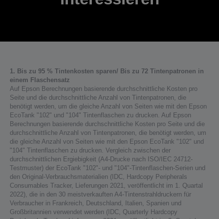
1. Bis zu 95 % Tintenkosten sparen/ Bis zu 72 Tintenpatronen in
einem Flaschensatz
Auf Epson Berechnungen basierende durchschnittliche Kosten pro
Seite und die durchschnittliche Anzahl von Tintenpatronen, die
benötigt werden, um die gleiche Anzahl von Seiten wie mit den Epson
EcoTank "102" und "104" Tintenflaschen zu drucken. Auf Epson
Berechnungen basierende durchschnittliche Kosten pro Seite und die
durchschnittliche Anzahl von Tintenpatronen, die benötigt werden, um
die gleiche Anzahl von Seiten wie mit den Epson EcoTank "102" und
"104" Tintenflaschen zu drucken. Vergleich zwischen der
durchschnittlichen Ergiebigkeit (A4-Drucke nach ISO/IEC 24712-
Testmuster) der EcoTank "102"- und "104"-Tintenflaschen-Serien und
den Original-Verbrauchsmaterialien (IDC, Hardcopy Peripherals
Consumables Tracker, Lieferungen 2021, veröffentlicht im 1. Quartal
2022), die in den 30 meistverkauften A4-Tintenstrahldruckern für
Verbraucher in Frankreich, Deutschland, Italien, Spanien und
Großbritannien verwendet werden (IDC, Quarterly Hardcopy