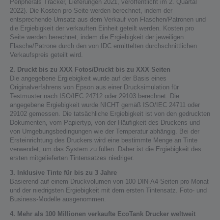
Peripherals Tracker, Lieferungen 2021, veröffentlicht im 2. Quartal
2022). Die Kosten pro Seite werden berechnet, indem der
entsprechende Umsatz aus dem Verkauf von Flaschen/Patronen und
die Ergiebigkeit der verkauften Einheit geteilt werden. Kosten pro
Seite werden berechnet, indem die Ergiebigkeit der jeweiligen
Flasche/Patrone durch den von IDC ermittelten durchschnittlichen
Verkaufspreis geteilt wird.
2. Druckt bis zu XXX Fotos/Druckt bis zu XXX Seiten
Die angegebene Ergiebigkeit wurde auf der Basis eines
Originalverfahrens von Epson aus einer Drucksimulation für
Testmuster nach ISO/IEC 24712 oder 29103 berechnet. Die
angegebene Ergiebigkeit wurde NICHT gemäß ISO/IEC 24711 oder
29102 gemessen. Die tatsächliche Ergiebigkeit ist von den gedruckten
Dokumenten, vom Papiertyp, von der Häufigkeit des Druckens und
von Umgebungsbedingungen wie der Temperatur abhängig. Bei der
Ersteinrichtung des Druckers wird eine bestimmte Menge an Tinte
verwendet, um das System zu füllen. Daher ist die Ergiebigkeit des
ersten mitgelieferten Tintensatzes niedriger.
3. Inklusive Tinte für bis zu 3 Jahre
Basierend auf einem Druckvolumen von 100 DIN-A4-Seiten pro Monat
und der niedrigsten Ergiebigkeit mit dem ersten Tintensatz. Foto- und
Business-Modelle ausgenommen.
4. Mehr als 100 Millionen verkaufte EcoTank Drucker weltweit