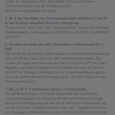
Stand: 30. September 2024. Kumulierter Umsatz von Epson
Tintentankdruckern seit der Einführung 2010
laut interner Lieferdaten von Epson
5. Nr. 1 der Hersteller von Tintentankdruckern weltweit/ X von 10
in der Schweiz erkauften Druckern sind Epson
Stand vom 31. März 2023. IDC, Vierteljährlicher Tracker für Hardcopy-
Peripheriegeräte, Lieferungen von Q2 2022 bis Q1 2023, veröffentlicht
Q1 2023.
6. Drucken Sie mehr als 420 / 190 Seiten in Schwarzweiß für 1,-
CHF
Die Anzahl der gedruckten Seiten basiert auf den höchsten Kosten pro
Seite (CPP) der Epson 102 und 104-Tintenflaschenprodukte. Die
Kosten pro Seite errechnen sich aus der Summe der UVP der Cyan-,
Magenta- und Gelb-Tintenflaschen für Farbdrucke oder der Summe
der UVP für Schwarz-Tintenflaschen für Schwarzweißdrucke geteilt
durch die veröffentlichte Seitenergiebigkeit. Der UVP entspricht dem
Stand von Mai 2023.
7. Bis zu 95 % Tintenkosten sparen ‒ Schwarzweiß
Die auf Berechnungen von Epson basierende durchschnittliche
Kosteneinsparungen pro Seite und die durchschnittliche benötigte
Menge an Tonerkassetten für den Druck derselben Seitenanzahl wie
mit den EcoTank-Tintenflaschen der Serie „111“. Vergleich zwischen
der Ergiebigkeit (DIN-A4-Drucke nach ISO/IEC 19752) von EcoTank-