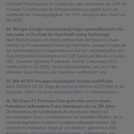
und Gelb-Tintenflaschen für Farbdrucke oder der Summe der UVP für
Schwarz-Tintenflaschen für Schwarzweißdrucke geteilt durch die
veröffentlichte Seitenergiebigkeit. Der UVP entspricht dem Stand von
Mai 2023.
14. Weniger Energie verbrauchen/Energie sparen/Wechseln Sie
von Laser zu EcoTank für Heat-FreePrinting Technology
Nach Berechnungen von Epson verbrauchen die Epson-EcoTank-
Drucker für Privatanwender*innen und Heimbüros weniger Energie als
der durchschnittliche Energieverbrauch der fünf meistverkauften A4-
Farb-Multifunktionslaserdrucker mit 1-20 Seiten pro Minute in Europa
(IDC, Quarterly Hardcopy Peripherals Tracker, Lieferungen 2022,
veröffentlicht in Q2 2023). Stromverbrauchswerte, wie sie in den
offiziellen Spezifikationen der Hersteller veröffentlicht sind.
15. DIN A4 ISO Druckgeschwindigkeit Schwarzweiß/Farbe
Nach ISO/IEC 24734. Zeigt den durchschnittlichen ESAT-Wert in der
Kategorie „Office“ für einen einseitigen Druck im Standardmodus.
16. Mit Claria ET Premium-Tinte gedruckte und in einem
Fotoalbum aufbewahrte Fotos überdauern bis zu 300 Jahre
Die Bewertung der Langlebigkeit des Ausdrucks basiert auf
beschleunigten Tests von Ausdrucken auf speziellen Medien, die in
Archivierungshüllen in einem Fotoalbum aufbewahrt wurden. Die
tatsächliche Haltbarkeit hängt ab von Medium, gedrucktem Bild,
Ausstellungs- und Umgebungsbedingungen, Lichtintensität und