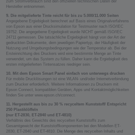
zum Stromverbrauch sind den offiziellen technischen Daten der
Hersteller entnommen.
9. Die mitgelieferte Tinte reicht für bis zu 5.000/11.000 Seiten
Angegebene Ergiebigkeit berechnet auf Basis eines Originalverfahrens
von Epson aus einer Drucksimulation für Testmuster nach ISO/IEC
19752. Die angegebene Ergiebigkeit wurde NICHT gemäß ISO/IEC
24711 gemessen. Die tatsächliche Ergiebigkeit hängt von der Art der
gedruckten Dokumente, dem jeweiligen Papiertyp, der Häufigkeit der
Nutzung und Umgebungsbedingungen wie der Temperatur ab. Bei der
Ersteinrichtung des Druckers wird eine bestimmte Menge an Tinte
verwendet, um das System zu füllen. Daher kann die Ergiebigkeit des
ersten mitgelieferten Tintensatzes niedriger sein.
10. Mit dem Epson Smart Panel einfach von unterwegs drucken
Für mobile Drucklösungen ist eine WLAN- und/oder Internetverbindung
zum Drucker erforderlich. Weitere Informationen zu Druckern mit
Epson Connect, kompatiblen Geräten, Apps und Kontaktmöglichkeiten
finden Sie unter www.epson.ch/connect.
11. Hergestellt aus bis zu 30 % recyceltem Kunststoff/ Entspricht
250 Plastiklöffeln
(nur ET-2830, ET-2840 und ET-4810)
Verhältnis des Gewichts des recycelten Kunststoffs zum
Gesamtgewicht der Kunststoffkomponenten bei den Modellen ET-
2830, ET-2840 und ET-4810. Die Menge des recycelten Inhalts und