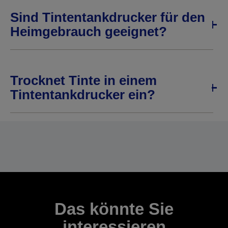
Sind Tintentankdrucker für den
Heimgebrauch geeignet?
Trocknet Tinte in einem
Tintentankdrucker ein?
Das könnte Sie
interessieren