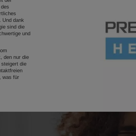
it der
 des
tliches
. Und dank
ie sind die
ochwertige und
 vom
 den nur die
steigert die
taktfreien
 was für