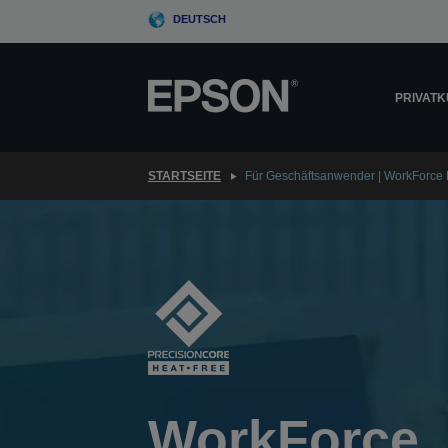
Skip
DEUTSCH
to
main
content
PRIVAT
STARTSEITE
Für Geschäftsanwender | WorkForce 
WorkForce