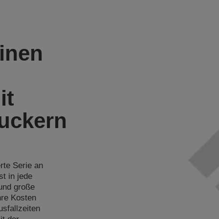
einen
it
ruckern
rte Serie an
t in jede
und große
hre Kosten
sfallzeiten