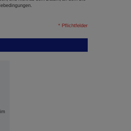
tiebedingungen.
* Pflichtfelder
 im