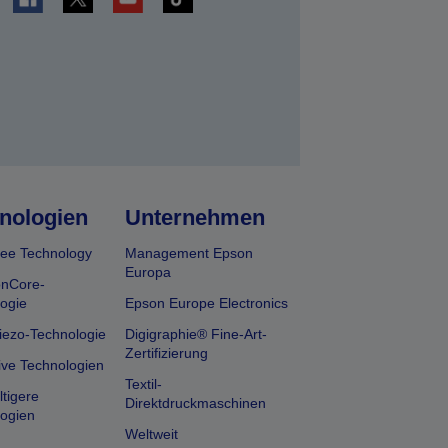
en
nologien
Unternehmen
ee Technology
Management Epson
Europa
onCore-
ogie
Epson Europe Electronics
iezo-Technologie
Digigraphie® Fine-Art-
Zertifizierung
ive Technologien
Textil-
tigere
Direktdruckmaschinen
ogien
Weltweit