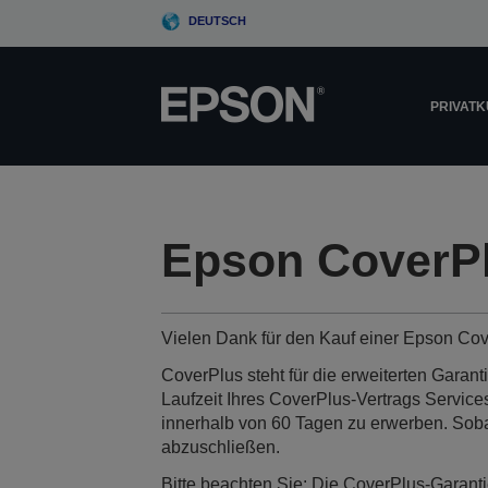
Skip
DEUTSCH
to
main
content
PRIVAT
Epson CoverPl
Vielen Dank für den Kauf einer Epson Cove
CoverPlus steht für die erweiterten Garan
Laufzeit Ihres CoverPlus-Vertrags Service
innerhalb von 60 Tagen zu erwerben. Soba
abzuschließen.
Bitte beachten Sie: Die CoverPlus-Garant