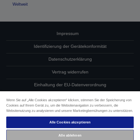
Weltweit
Impressum
Identifizierung der Gerätekonformität
Datenschutzerklärung
Vertrag widerrufen
Einhaltung der EU-Datenverordnung
Fragen zum Datenschutz
Wenn Sie auf „Alle Cookies akzeptieren“ klicken, stimmen Sie der Speicherung von
Cookies auf Ihrem Gerät zu, um die Websitenavigation zu verbessern, die
Informationen zu Cookies
Websitenutzung zu analysieren und unsere Marketingbemühungen zu unterstützen.
Alle Cookies akzeptieren
Epson Engagement für Barrierefreiheit
Alle ablehnen