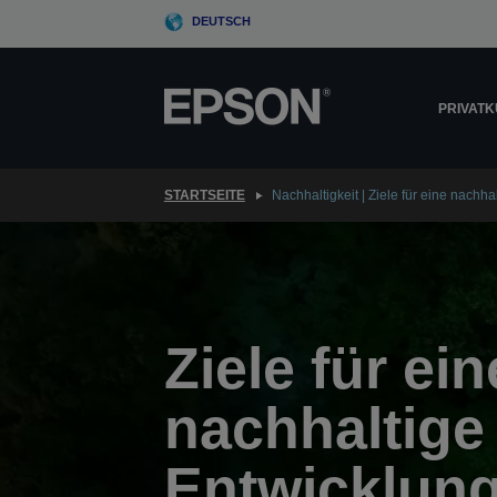
Skip
DEUTSCH
to
main
content
PRIVAT
STARTSEITE
Nachhaltigkeit | Ziele für eine nachha
Ziele für ein
nachhaltige
Entwicklun