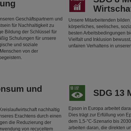
dung
Wirtsch
 unseren Geschäftspartnern und
Unsere Mitarbeitenden bilden d
sein für Nachhaltigkeit zu
körperliches, seelisches, sozi
e Bildung der Schlüssel für
besten Arbeitsbedingungen bie
mäßig Schulungen für unsere
Vielfalt und Inklusion bewusst
gische und soziale
unfairen Verhaltens in unser
e Menschen von der
begeistern.
onsum und
SDG 13 
Epson in Europa arbeitet dara
Kreislaufwirtschaft nachhaltig
Dies trägt zur Erfüllung von 
unseres Erachtens durch einen
dem 1,5-°C-Szenario bis 2030
agen die Reduzierung der
arbeiten daran, die direkten
erwendung von recyceltem