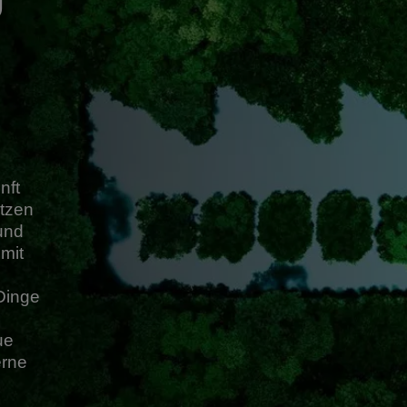
nft
tzen
und
mit
Dinge
ue
erne