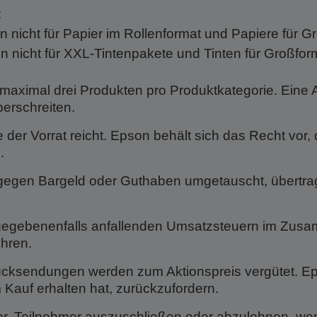
:
en nicht für Papier im Rollenformat und Papiere für 
ten nicht für XXL-Tintenpakete und Tinten für Großfor
 maximal drei Produkten pro Produktkategorie. Eine Akt
erschreiten.
 der Vorrat reicht. Epson behält sich das Recht vor,
.
egen Bargeld oder Guthaben umgetauscht, übertrage
alle gegebenenfalls anfallenden Umsatzsteuern im Zu
hren.
ücksendungen werden zum Aktionspreis vergütet. Eps
m Kauf erhalten hat, zurückzufordern.
vor, Teilnehmer auszuschließen oder abzulehnen, we