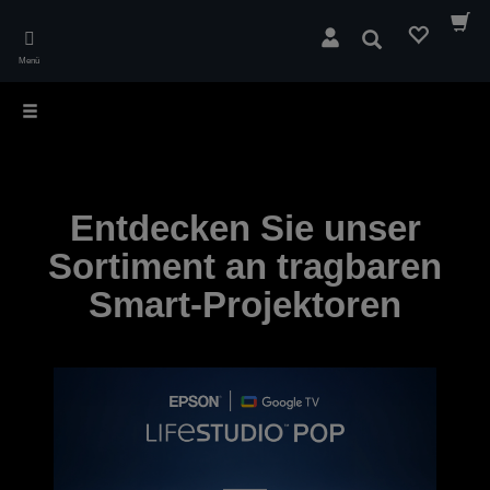
Skip
to
Suchen
main
Menü
content
Entdecken Sie unser
Sortiment an tragbaren
Smart-Projektoren