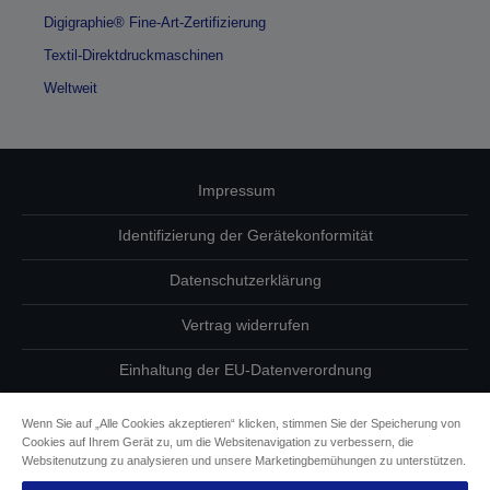
Digigraphie® Fine-Art-Zertifizierung
Textil-Direktdruckmaschinen
Weltweit
Impressum
Identifizierung der Gerätekonformität
Datenschutzerklärung
Vertrag widerrufen
Einhaltung der EU-Datenverordnung
Fragen zum Datenschutz
Wenn Sie auf „Alle Cookies akzeptieren“ klicken, stimmen Sie der Speicherung von
Cookies auf Ihrem Gerät zu, um die Websitenavigation zu verbessern, die
Informationen zu Cookies
Websitenutzung zu analysieren und unsere Marketingbemühungen zu unterstützen.