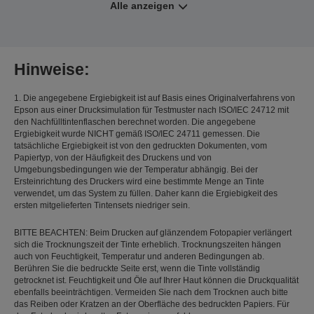
Alle anzeigen
Hinweise:
1. Die angegebene Ergiebigkeit ist auf Basis eines Originalverfahrens von
Epson aus einer Drucksimulation für Testmuster nach ISO/IEC 24712 mit
den Nachfülltintenflaschen berechnet worden. Die angegebene
Ergiebigkeit wurde NICHT gemäß ISO/IEC 24711 gemessen. Die
tatsächliche Ergiebigkeit ist von den gedruckten Dokumenten, vom
Papiertyp, von der Häufigkeit des Druckens und von
Umgebungsbedingungen wie der Temperatur abhängig. Bei der
Ersteinrichtung des Druckers wird eine bestimmte Menge an Tinte
verwendet, um das System zu füllen. Daher kann die Ergiebigkeit des
ersten mitgelieferten Tintensets niedriger sein.
BITTE BEACHTEN: Beim Drucken auf glänzendem Fotopapier verlängert
sich die Trocknungszeit der Tinte erheblich. Trocknungszeiten hängen
auch von Feuchtigkeit, Temperatur und anderen Bedingungen ab.
Berühren Sie die bedruckte Seite erst, wenn die Tinte vollständig
getrocknet ist. Feuchtigkeit und Öle auf Ihrer Haut können die Druckqualität
ebenfalls beeinträchtigen. Vermeiden Sie nach dem Trocknen auch bitte
das Reiben oder Kratzen an der Oberfläche des bedruckten Papiers. Für