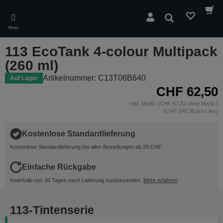
Skip
to
Suchen
main
Menü
content
113 EcoTank 4-colour Multipack
(260 ml)
Artikelnummer: C13T06B640
Auf Lager
CHF 62,50
inkl. MwSt. (CHF 57,82 ohne MwSt.)
(CHF 240,38 pro Liter)
Kostenlose Standardlieferung
Kostenlose Standardlieferung bei allen Bestellungen ab 25 CHF
Einfache Rückgabe
Innerhalb von 30 Tagen nach Lieferung zurücksenden.
Mehr erfahren
113-Tintenserie