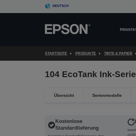
Skip
DEUTSCH
to
main
content
PRIVAT
STARTSEITE
PRODUKTE
TINTE & PAPIER
104 EcoTank Ink-Serie
Übersicht
Serienmodelle
Kostenlose
Standardlieferung
Inner
zurüc