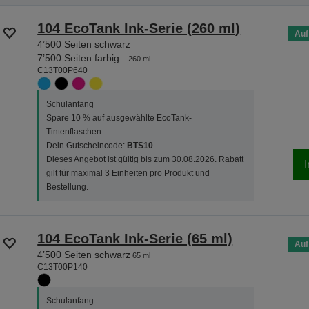
104 EcoTank Ink-Serie (260 ml)
Auf
4’500 Seiten schwarz
7’500 Seiten farbig
260 ml
C13T00P640
Schulanfang
Spare 10 % auf ausgewählte EcoTank-
Tintenflaschen.
Dein Gutscheincode:
BTS10
Dieses Angebot ist gültig bis zum 30.08.2026. Rabatt
gilt für maximal 3 Einheiten pro Produkt und
Bestellung.
104 EcoTank Ink-Serie (65 ml)
Auf
4’500 Seiten schwarz
65 ml
C13T00P140
Schulanfang