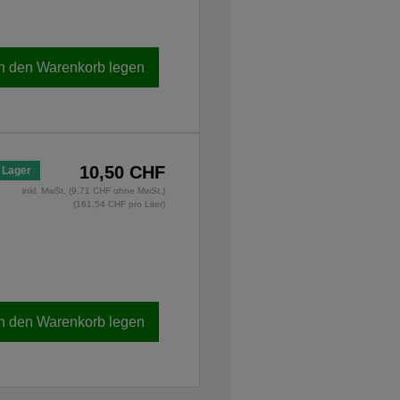
In den Warenkorb legen
10,50 CHF
 Lager
inkl. MwSt. (9,71 CHF ohne MwSt.)
(161,54 CHF pro Liter)
In den Warenkorb legen