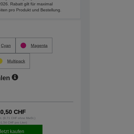
026. Rabatt gilt für maximal
iten pro Produkt und Bestellung.
Cyan
Magenta
Multipack
len
10,50 CHF
St. (9,71 CHF ohne MwSt.)
61,54 CHF pro Liter)
Jetzt kaufen