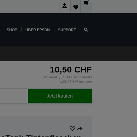
SHOP
ÜBER EPSON
SUPPORT
10,50 CHF
inkl. MwSt. (9,71 CHF ohne MwSt.)
(161,54 CHF pro Liter)
Jetzt kaufen