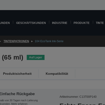
KUNDEN
GESCHÄFTSKUNDEN
INDUSTRIE
PRODUKTE
TINTE
TINTENPATRONEN
104 EcoTank Ink-Serie
 (65 ml)
Auf Lager
Produktsicherheit
Kompatibilität
Einfache Rückgabe
Artikelnummer: C13T00P140
halb von 30 Tagen nach Lieferung
ksenden.
Mehr erfahren