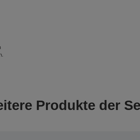
m
n.
itere Produkte der Se