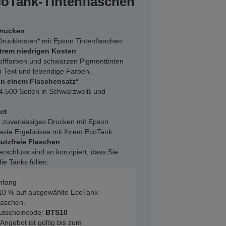
oTank-Tintenflaschen
Drucken
Druckkosten* mit Epson Tintenflaschen
trem niedrigen Kosten
offfarben und schwarzen Pigmenttinten
n Text und lebendige Farben.
in einem Flaschensatz*
u 4.500 Seiten in Schwarzweiß und
rt
 zuverlässiges Drucken mit Epson
 beste Ergebnisse mit Ihrem EcoTank.
mutzfreie Flaschen
rschluss sind so konzipiert, dass Sie
ie Tanks füllen.
nfang
10 % auf ausgewählte EcoTank-
laschen.
utscheincode:
BTS10
Angebot ist gültig bis zum