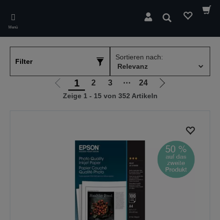
Skip
to
Suchen
main
Menü
content
Sortieren nach:
Filter
1
2
3
⋯
24
Zur
Zur
Zeige 1 - 15 von 352 Artikeln
vorherigen
nächsten
Seite
Seite