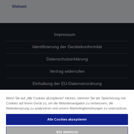
Weltweit
Impressum
Identifizierung der Gerätekonformität
Datenschutzerklärung
Vertrag widerrufen
Einhaltung der EU-Datenverordnung
Fragen zum Datenschutz
Wenn Sie auf „Alle Cookies akzeptieren“ klicken, stimmen Sie der Speicherung von
Cookies auf Ihrem Gerät zu, um die Websitenavigation zu verbessern, die
Informationen zu Cookies
Websitenutzung zu analysieren und unsere Marketingbemühungen zu unterstützen.
Alle Cookies akzeptieren
Epson Engagement für Barrierefreiheit
Alle ablehnen