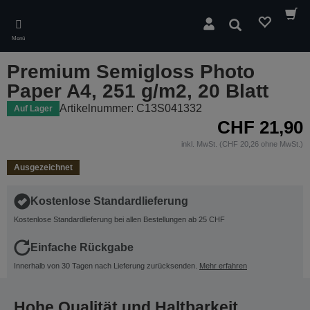
Skip
to
Suchen
main
Menü
content
Premium Semigloss Photo
Paper A4, 251 g/m2, 20 Blatt
Artikelnummer: C13S041332
Auf Lager
CHF 21,90
inkl. MwSt. (CHF 20,26 ohne MwSt.)
Ausgezeichnet
Kostenlose Standardlieferung
Kostenlose Standardlieferung bei allen Bestellungen ab 25 CHF
Einfache Rückgabe
Innerhalb von 30 Tagen nach Lieferung zurücksenden.
Mehr erfahren
Hohe Qualität und Haltbarkeit