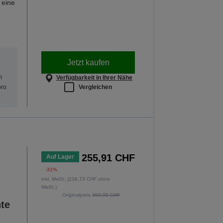
 eine
Jetzt kaufen
m
Verfügbarkeit in Ihrer Nähe
Vergleichen
pro
255,91 CHF
Auf Lager
-31%
inkl. MwSt. (236,73 CHF ohne
MwSt.)
Originalpreis
369,90 CHF
nte