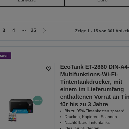
3
4
⋯
25
Zeige 1 - 15 von 361 Artikel
Zur
nächsten
Seite
paren
EcoTank ET-2860 DIN-A4
Multifunktions-Wi-Fi-
Tintentankdrucker, mit
einem im Lieferumfang
enthaltenen Vorrat an Ti
für bis zu 3 Jahre
Bis zu 95% Tintenkosten sparen*
Drucken, Kopieren, Scannen
Nachfüllbare Tintentanks
Ideal für Studenten