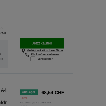
für
 250
Jetzt kaufen
Verfügbarkeit in Ihrer Nähe
m
Rückruf vereinbaren
Vergleichen
pro
 A4
68,54 CHF
Auf Lager
-38%
ldr
inkl. MwSt. (63,40 CHF ohne