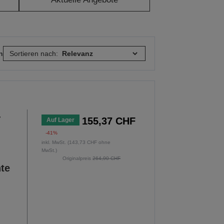
n
Sortieren nach:
-
155,37 CHF
Auf Lager
-41%
inkl. MwSt. (143,73 CHF ohne
MwSt.)
Originalpreis
264,90 CHF
nte