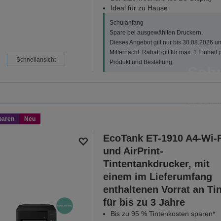
Ideal für zu Hause
Schulanfang
Spare bei ausgewählten Druckern.
Dieses Angebot gilt nur bis 30.08.2026 u
Mitternacht. Rabatt gilt für max. 1 Einheit 
Schnellansicht
Produkt und Bestellung.
Sch
Spare bei ausgewählten Dr
30.08.202
paren
Neu
ALLE ANGEB
EcoTank ET-1910 A4-Wi-F
und AirPrint-
Tintentankdrucker, mit
einem im Lieferumfang
enthaltenen Vorrat an Ti
für bis zu 3 Jahre
Bis zu 95 % Tintenkosten sparen*