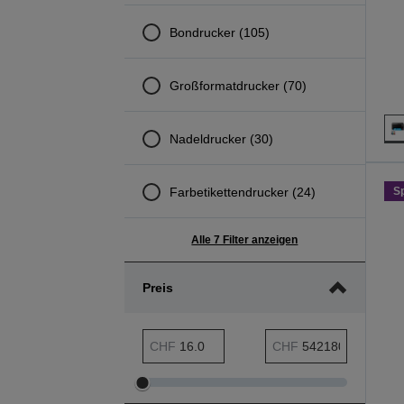
Bondrucker (105)
Großformatdrucker (70)
Nadeldrucker (30)
Farbetikettendrucker (24)
S
Alle 7 Filter anzeigen
Preis
Preis min. Bereich
Preis max. Bereich
CHF
CHF
Preis
Preis