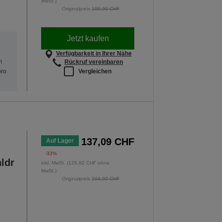
MwSt.)
Originalpreis
109,90 CHF
Jetzt kaufen
Verfügbarkeit in Ihrer Nähe
m
Rückruf vereinbaren
Vergleichen
pro
137,09 CHF
Auf Lager
-33%
ldr
inkl. MwSt. (126,82 CHF ohne
MwSt.)
Originalpreis
204,90 CHF