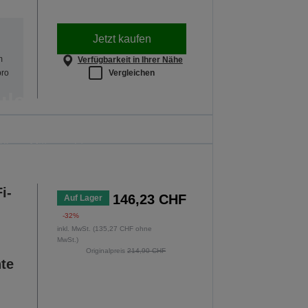
Jetzt kaufen
m
Verfügbarkeit in Ihrer Nähe
Vergleichen
pro
ulanfang
uckern. Dieses Angebot gilt nur bis
6 um Mitternacht.
OTE ENTDECKEN
i-
146,23 CHF
Auf Lager
-32%
inkl. MwSt. (135,27 CHF ohne
MwSt.)
Originalpreis
214,90 CHF
nte