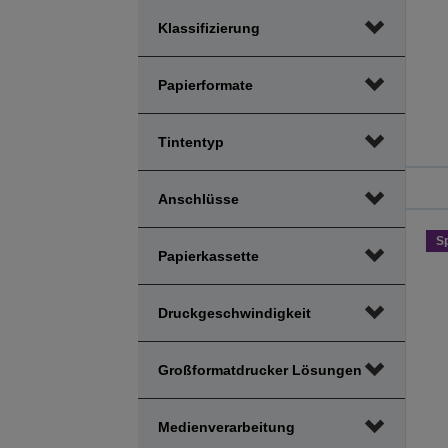
min.
max.
Klassifizierung
Bereich
Bereich
anpassen
anpassen
Papierformate
Tintentyp
Anschlüsse
S
Papierkassette
Druckgeschwindigkeit
Großformatdrucker Lösungen
Medienverarbeitung