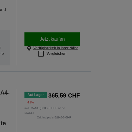
und
Jetzt kaufen
m
Verfügbarkeit in Ihrer Nähe
Vergleichen
pro
 A4-
365,59 CHF
Auf Lager
-31%
inkl. MwSt. (338,20 CHF ohne
MwSt.)
Originalpreis
529,90 CHF
nte