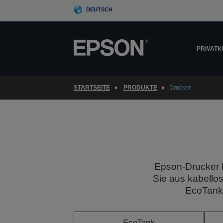
Skip
DEUTSCH
to
main
content
PRIVAT
STARTSEITE
PRODUKTE
Drucker
Epson-Drucker b
Sie aus kabello
EcoTank-
EcoTank