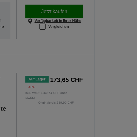
Jetzt kaufen
m
Verfügbarkeit in Ihrer Nähe
Vergleichen
pro
-
173,65 CHF
Auf Lager
-40%
inkl. MwSt. (160,64 CHF ohne
MwSt.)
Originalpreis
289,90 CHF
nte