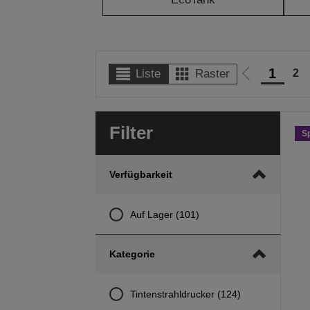
1
2
Liste
Raster
Zur
vorherigen
Seite
Filter
S
Verfügbarkeit
Auf Lager (101)
Kategorie
Tintenstrahldrucker (124)