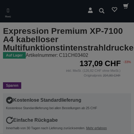
Skip
to
Suchen
main
Menü
content
Expression Premium XP-7100
A4 kabelloser
Multifunktionstintenstrahldrucke
Artikelnummer: C11CH03402
Auf Lager
137,09 CHF
-33%
inkl. MwSt. (126,82 CHF ohne MwSt.)
Originalpreis
204,90 CHF
Sparen
Kostenlose Standardlieferung
Kostenlose Standardlieferung bei allen Bestellungen ab 25 CHF
Einfache Rückgabe
Innerhalb von 30 Tagen nach Lieferung zurücksenden.
Mehr erfahren