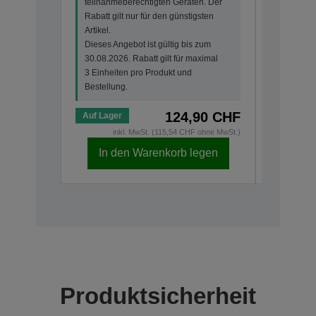
teilnahmeberechtigten Geräten. Der
teilnahme
Rabatt gilt nur für den günstigsten
Rabatt gi
Artikel.
Artikel.
Dieses Angebot ist gültig bis zum
Dieses An
30.08.2026. Rabatt gilt für maximal
30.08.202
3 Einheiten pro Produkt und
3 Einheit
Bestellung.
Bestellun
124,90 CHF
Auf Lager
Auf Lage
inkl. MwSt. (115,54 CHF ohne MwSt.)
i
In den Warenkorb legen
In d
Produktsicherheit