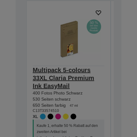
Multipack 5-colours
Multip
33XL Claria Premium
Claria
Ink EasyMail
EasyMa
400 Fotos Photo Schwarz
200 Fotos
530 Seiten schwarz
250 Seite
650 Seiten farbig
300 Seiten
47 ml
C13T33574510
C13T33374
XL
STANDA
Kaufe 1, erhalte 50 % Rabatt auf den
Kaufe 1, 
zweiten Artikel bei
zweiten Ar