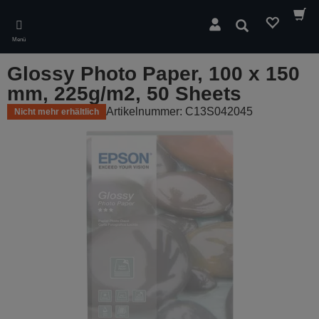
Skip
to
Suchen
main
Menü
content
Glossy Photo Paper, 100 x 150
mm, 225g/m2, 50 Sheets
Artikelnummer: C13S042045
Nicht mehr erhältlich