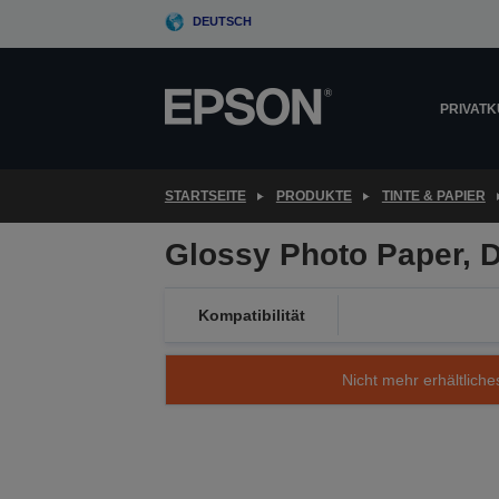
Skip
DEUTSCH
to
main
content
PRIVAT
STARTSEITE
PRODUKTE
TINTE & PAPIER
Glossy Photo Paper, D
Kompatibilität
Nicht mehr erhältliche