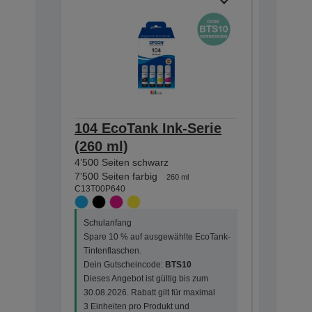
104 EcoTank Ink-Serie
104 Ec
(260 ml)
(65 ml
4’500 Seiten schwarz
4’500 Sei
C13T00P1
7’500 Seiten farbig
260 ml
C13T00P640
Schulanf
Schulanfang
Spare 10
Spare 10 % auf ausgewählte EcoTank-
Tintenfla
Tintenflaschen.
Dein Gut
Dein Gutscheincode:
BTS10
Dieses An
Dieses Angebot ist gültig bis zum
30.08.202
30.08.2026. Rabatt gilt für maximal
3 Einheit
3 Einheiten pro Produkt und
Bestellun