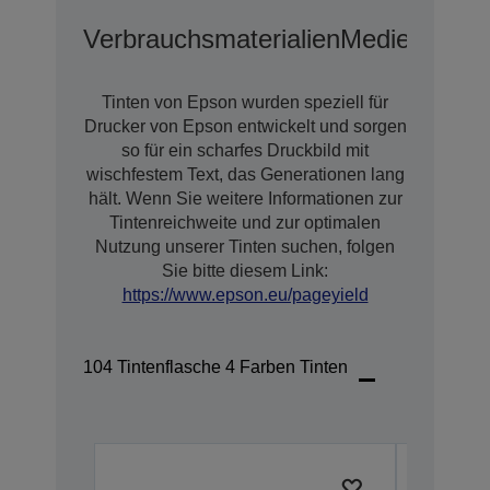
Verbrauchsmaterialien
Medien
Erwei
Tinten von Epson wurden speziell für
Drucker von Epson entwickelt und sorgen
so für ein scharfes Druckbild mit
wischfestem Text, das Generationen lang
hält. Wenn Sie weitere Informationen zur
Tintenreichweite und zur optimalen
Nutzung unserer Tinten suchen, folgen
Sie bitte diesem Link:
https://www.epson.eu/pageyield
104 Tintenflasche 4 Farben Tinten