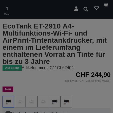
Skip
to
Suchen
main
Menü
content
EcoTank ET-2910 A4-
Multifunktions-Wi-Fi- und
AirPrint-Tintentankdrucker, mit
einem im Lieferumfang
enthaltenen Vorrat an Tinte für
bis zu 3 Jahre
Artikelnummer: C11CL62404
Auf Lager
CHF 244,90
inkl. MwSt. (CHF 226,55 ohne MwSt.)
Neu