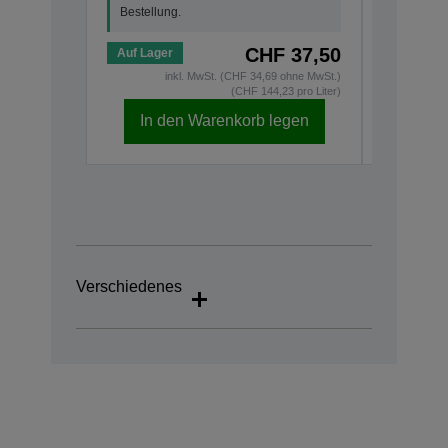
Bestellung.
CHF 37,50
Auf Lager
Auf Lage
inkl. MwSt. (CHF 34,69 ohne MwSt.)
(CHF 144,23 pro Liter)
In den Warenkorb legen
In d
Verschiedenes