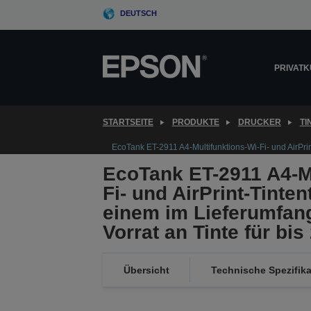
Skip
DEUTSCH
to
main
content
PRIVAT
STARTSEITE
PRODUKTE
DRUCKER
T
EcoTank ET-2911 A4-Multifunktions-Wi-Fi- und AirPrin
EcoTank ET-2911 A4-Mu
Fi- und AirPrint-Tinte
einem im Lieferumfan
Vorrat an Tinte für bis
Übersicht
Technische Spezifik