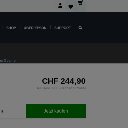
SHOP
ÜBER EPSON
SUPPORT
 zu 3 Jahre
CHF 244,90
inkl. MwSt. (CHF 226,55 ohne MwSt.)
Jetzt kaufen
rt