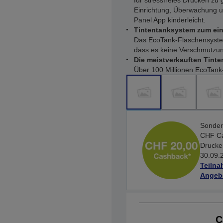
für stressfreies Drucken zu 
Einrichtung, Überwachung u
Panel App kinderleicht.
Tintentanksystem zum ein
Das EcoTank-Flaschensystem
dass es keine Verschmutzun
Die meistverkauften Tinte
Über 100 Millionen EcoTank-
Sonder
CHF Ca
Drucker
30.09.
Teiln
Angeb
C