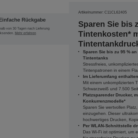
Artikelnummer: C11CL62405
Einfache Rückgabe
Sparen Sie bis 
halb von 30 Tagen nach Lieferung
Tintenkosten* 
ksenden.
Mehr erfahren
Tintentankdruc
Sparen Sie bis zu 95 % an
Tintentanks
Stressfreies, unkompliziert
Tintenpatronen in einem Fl
Im Lieferumfang enthalten 
Mit einem unkomplizierten Ti
Schwarzweiß und 7.500 Seit
Platzsparender Drucker, m
Konkurrenzmodelle*
Sparen Sie wertvollen Platz
einzugehen. Dieser ultrakom
hochwertiges Drucken, Kop
Per WLAN-Schnittstelle dr
Das Wi-Fi ist optimiert, um 