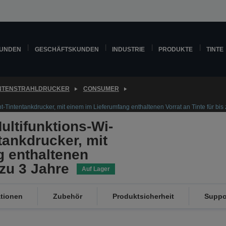
KUNDEN
GESCHÄFTSKUNDEN
INDUSTRIE
PRODUKTE
TINTE
INTENSTRAHLDRUCKER
CONSUMER
t-Tintentankdrucker, mit einem im Lieferumfang enthaltenen Vorrat an Tinte für bis
ltifunktions-Wi-
ntankdrucker, mit
g enthaltenen
 zu 3 Jahre
Auf Lager
ationen
Zubehör
Produktsicherheit
Suppo