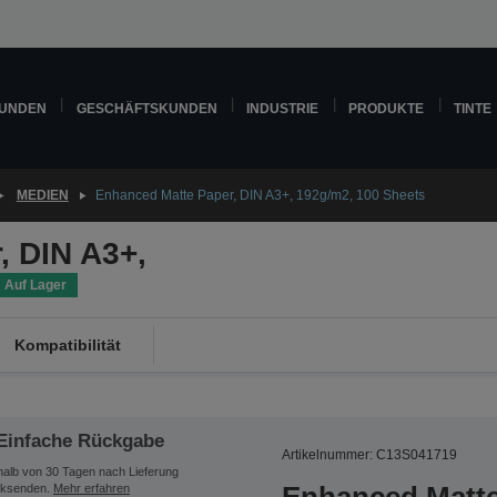
KUNDEN
GESCHÄFTSKUNDEN
INDUSTRIE
PRODUKTE
TINTE
MEDIEN
Enhanced Matte Paper, DIN A3+, 192g/m2, 100 Sheets
, DIN A3+,
Auf Lager
Kompatibilität
Einfache Rückgabe
Artikelnummer: C13S041719
halb von 30 Tagen nach Lieferung
ksenden.
Mehr erfahren