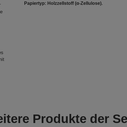
Papiertyp: Holzzellstoff (α-Zellulose).
r
ie
r
-
es
mit
itere Produkte der Se