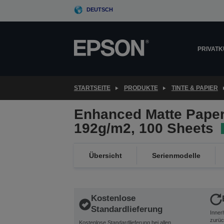
Skip
DEUTSCH
to
main
content
PRIVAT
STARTSEITE
PRODUKTE
TINTE & PAPIER
Enhanced Matte Paper
192g/m2, 100 Sheets
Übersicht
Serienmodelle
Kostenlose
Standardlieferung
Inner
zurüc
Kostenlose Standardlieferung bei allen