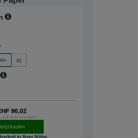
 Paper
n
A3+
A2
CHF 96,02
t. (CHF 88,83 ohne MwSt.)
Jetzt kaufen
barkeit in Ihrer Nähe