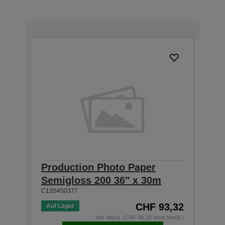
Production Photo Paper
Pro
Semigloss 200 36" x 30m
Sem
C13S450377
C13S4
CHF 93,32
Auf Lager
Aktue
inkl. MwSt. (CHF 86,33 ohne MwSt.)