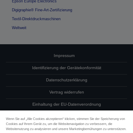
Epson Europe Electronics
Digigraphie® Fine-Art-Zertifizierung
Textil-Direktdruckmaschinen
Weltweit
Impressum
Identifizierung der Gerätekonformität
Datenschutzerklärung
Vertrag widerrufen
Einhaltung der EU-Datenverordnung
Fragen zum Datenschutz
Wenn Sie auf „Alle Cookies akzeptieren“ klicken, stimmen Sie der Speicherung von
Cookies auf Ihrem Gerät zu, um die Websitenavigation zu verbessern, die
Informationen zu Cookies
Websitenutzung zu analysieren und unsere Marketingbemühungen zu unterstützen.