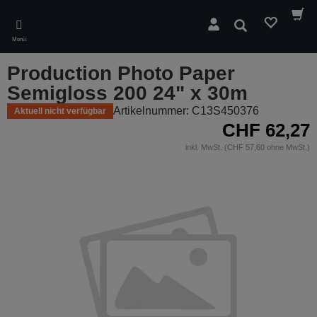
Skip
to
Suchen
main
Menü
content
Production Photo Paper
Semigloss 200 24" x 30m
Artikelnummer: C13S450376
Aktuell nicht verfügbar
CHF 62,27
inkl. MwSt. (CHF 57,60 ohne MwSt.)