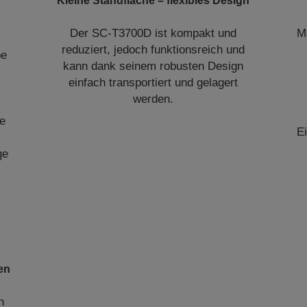
Kleine Standfläche – flexibles Design
Der SC-T3700D ist kompakt und
M
reduziert, jedoch funktionsreich und
be
kann dank seinem robusten Design
einfach transportiert und gelagert
werden.
he
E
ge
en
n