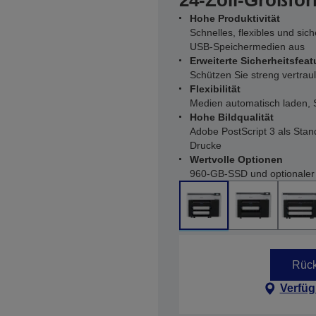
24-Zoll-Großfor
Hohe Produktivität
Schnelles, flexibles und si
USB-Speichermedien aus
Erweiterte Sicherheitsfeat
Schützen Sie streng vertra
Flexibilität
Medien automatisch laden, 
Hohe Bildqualität
Adobe PostScript 3 als Stand
Drucke
Wertvolle Optionen
960-GB-SSD und optionaler S
Rück
Verfüg