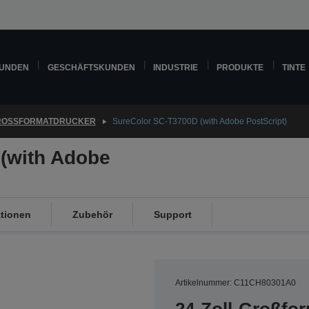
KUNDEN
GESCHÄFTSKUNDEN
INDUSTRIE
PRODUKTE
TINTE
ROSSFORMATDRUCKER
SureColor SC-T3700D (with Adobe PostScript)
(with Adobe
ationen
Zubehör
Support
Artikelnummer: C11CH80301A0