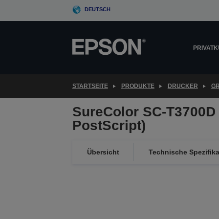
Skip
DEUTSCH
to
main
content
PRIVAT
STARTSEITE
PRODUKTE
DRUCKER
G
SureColor SC-T3700D 
PostScript)
Übersicht
Technische Spezifik