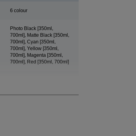
6 colour
Photo Black [350ml,
700ml], Matte Black [350ml,
700ml], Cyan [350ml,
700ml], Yellow [350ml,
700ml], Magenta [350ml,
700ml], Red [350ml, 700ml]
3,5 pl, mit Variable-sized
Droplet-Technologie