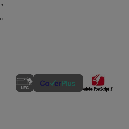
er
en
e