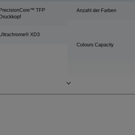
PrecisionCore™ TFP
Anzahl der Farben
Druckkopf
Ultrachrome® XD3
Colours Capacity
Minimale Tröpfchengröße