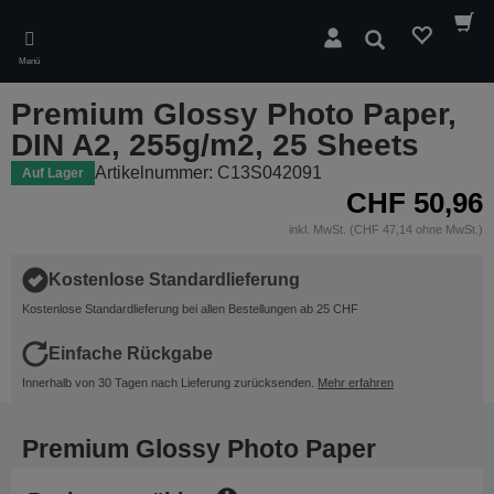
Skip
to
Suchen
main
Menü
content
Premium Glossy Photo Paper,
DIN A2, 255g/m2, 25 Sheets
Artikelnummer: C13S042091
Auf Lager
CHF 50,96
inkl. MwSt. (CHF 47,14 ohne MwSt.)
Kostenlose Standardlieferung
Kostenlose Standardlieferung bei allen Bestellungen ab 25 CHF
Einfache Rückgabe
Innerhalb von 30 Tagen nach Lieferung zurücksenden.
Mehr erfahren
Premium Glossy Photo Paper