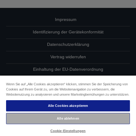
Impressum
Identifizierung der Gerätekonformität
Datenschutzerklärung
Vertrag widerrufen
Einhaltung der EU-Datenverordnung
Fragen zum Datenschutz
Wenn Sie auf „Alle Cookies akzeptieren“ klicken, stimmen Sie der Speicherung von
Cookies auf Ihrem Gerät zu, um die Websitenavigation zu verbessern, die
Informationen zu Cookies
Websitenutzung zu analysieren und unsere Marketingbemühungen zu unterstützen.
Alle Cookies akzeptieren
Epson Engagement für Barrierefreiheit
Alle ablehnen
Copyright © 2026 Seiko Epson
Cookie-Einstellungen