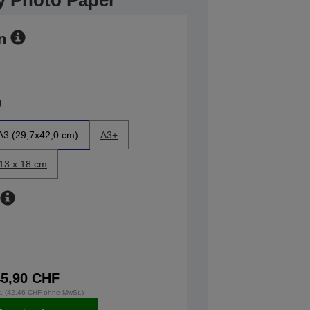
y Photo Paper
n
A3 (29,7x42,0 cm)
A3+
13 x 18 cm
45,90 CHF
t. (42,46 CHF ohne MwSt.)