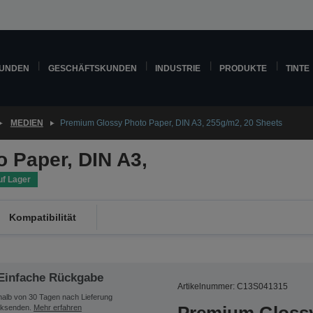
KUNDEN
GESCHÄFTSKUNDEN
INDUSTRIE
PRODUKTE
TINTE
MEDIEN
Premium Glossy Photo Paper, DIN A3, 255g/m2, 20 Sheets
 Paper, DIN A3,
uf Lager
Kompatibilität
Einfache Rückgabe
Artikelnummer: C13S041315
halb von 30 Tagen nach Lieferung
ksenden.
Mehr erfahren