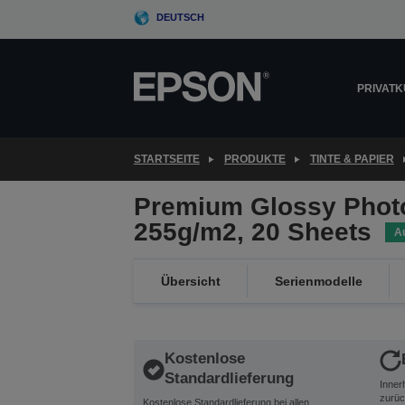
Skip
DEUTSCH
to
main
content
PRIVAT
STARTSEITE
PRODUKTE
TINTE & PAPIER
Premium Glossy Photo
255g/m2, 20 Sheets
A
Übersicht
Serienmodelle
Kostenlose
Standardlieferung
Inner
zurüc
Kostenlose Standardlieferung bei allen