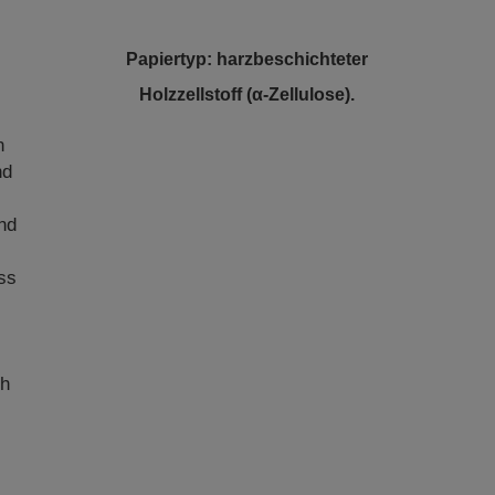
Papiertyp: harzbeschichteter
Holzzellstoff (α-Zellulose).
n
n
nd
und
ss
ch