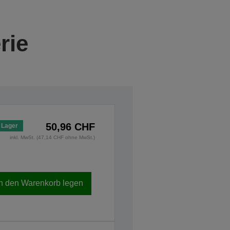
rie
50,96 CHF
 Lager
inkl. MwSt. (47,14 CHF ohne MwSt.)
In den Warenkorb legen