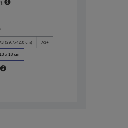
n
A3 (29,7x42,0 cm)
A3+
13 x 18 cm