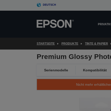
Skip
DEUTSCH
to
main
content
PRIVAT
STARTSEITE
PRODUKTE
TINTE & PAPIER
Premium Glossy Photo 
Serienmodelle
Kompatibilität
Nicht mehr erhältliche