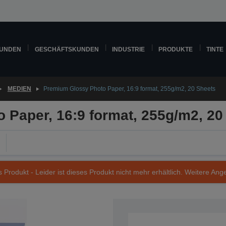
KUNDEN
GESCHÄFTSKUNDEN
INDUSTRIE
PRODUKTE
TINTE
MEDIEN
Premium Glossy Photo Paper, 16:9 format, 255g/m2, 20 Sheets
Paper, 16:9 format, 255g/m2, 20
s Produkt - Leider ist dieses Produkt nicht mehr erhältlich. Weitere Ang
Artikelnummer: C13S042109