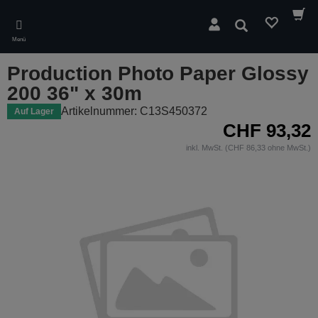
Skip
to
Suchen
main
Menü
content
Production Photo Paper Glossy
200 36" x 30m
Artikelnummer: C13S450372
Auf Lager
CHF 93,32
inkl. MwSt. (CHF 86,33 ohne MwSt.)