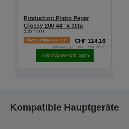
Production Photo Paper
Pro
Glossy 200 44" x 30m
Glo
C13S450373
C13S4
CHF 114,16
Noch 1 Artikel verfügbar
Auf 
inkl. MwSt. (CHF 105,61 ohne MwSt.)
In den Warenkorb legen
Kompatible Hauptgeräte