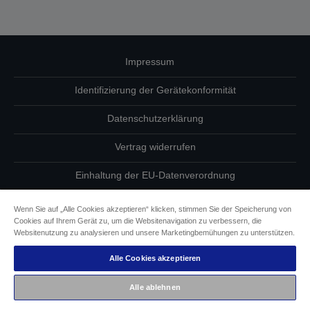
Impressum
Identifizierung der Gerätekonformität
Datenschutzerklärung
Vertrag widerrufen
Einhaltung der EU-Datenverordnung
Fragen zum Datenschutz
Wenn Sie auf „Alle Cookies akzeptieren“ klicken, stimmen Sie der Speicherung von
Cookies auf Ihrem Gerät zu, um die Websitenavigation zu verbessern, die
Informationen zu Cookies
Websitenutzung zu analysieren und unsere Marketingbemühungen zu unterstützen.
Alle Cookies akzeptieren
Epson Engagement für Barrierefreiheit
Alle ablehnen
Copyright © 2026 Seiko Epson