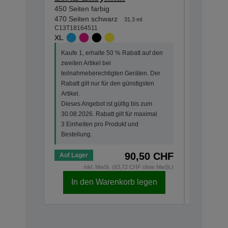
450 Seiten farbig
175 Seite
470 Seiten schwarz
180 Seiten
31.3 ml
C13T18164511
C13T18064
XL
STANDA
Kaufe 1, erhalte 50 % Rabatt auf den
Kaufe 1, 
zweiten Artikel bei
zweiten Ar
teilnahmeberechtigten Geräten. Der
teilnahme
Rabatt gilt nur für den günstigsten
Rabatt gi
Artikel.
Artikel.
Dieses Angebot ist gültig bis zum
Dieses An
30.08.2026. Rabatt gilt für maximal
30.08.202
3 Einheiten pro Produkt und
3 Einheit
Bestellung.
Bestellun
90,50 CHF
Auf Lager
Auf Lage
inkl. MwSt. (83,72 CHF ohne MwSt.)
i
In den Warenkorb legen
In d