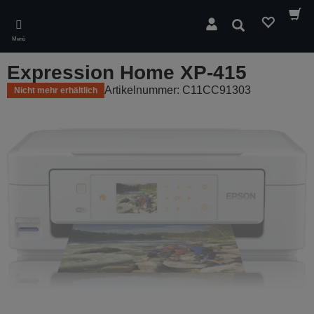
Skip
to
Suchen
main
Menü
content
Expression Home XP-415
Artikelnummer: C11CC91303
Nicht mehr erhältlich