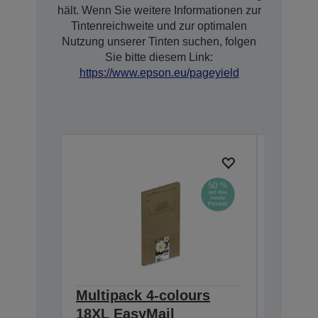
hält. Wenn Sie weitere Informationen zur
Tintenreichweite und zur optimalen
Nutzung unserer Tinten suchen, folgen
Sie bitte diesem Link:
https://www.epson.eu/pageyield
Multipack 4-colours
Multip
18XL EasyMail
EasyMa