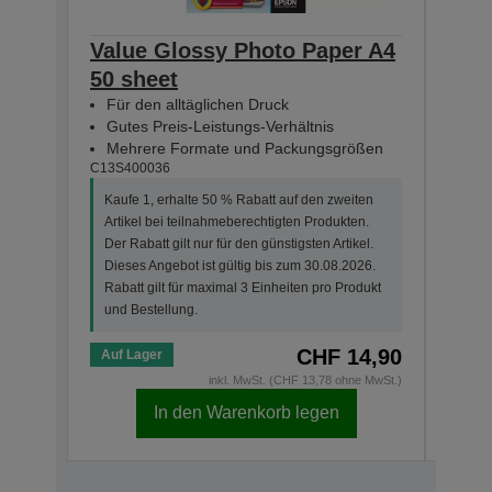
Value Glossy Photo Paper A4
Val
50 sheet
10x
Für den alltäglichen Druck
Für
Gutes Preis-Leistungs-Verhältnis
Gut
Mehrere Formate und Packungsgrößen
Meh
C13S400036
C13S4
Kaufe 1, erhalte 50 % Rabatt auf den zweiten
Kauf
Artikel bei teilnahmeberechtigten Produkten.
Arti
Der Rabatt gilt nur für den günstigsten Artikel.
Der R
Dieses Angebot ist gültig bis zum 30.08.2026.
Dies
Rabatt gilt für maximal 3 Einheiten pro Produkt
Rabat
und Bestellung.
und 
CHF 14,90
Auf Lager
Auf 
inkl. MwSt. (CHF 13,78 ohne MwSt.)
In den Warenkorb legen