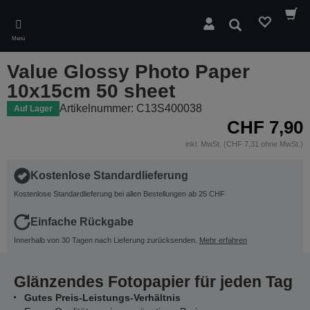
Skip
to
Suchen
main
Menü
content
Value Glossy Photo Paper
10x15cm 50 sheet
Artikelnummer: C13S400038
Auf Lager
CHF 7,90
inkl. MwSt. (CHF 7,31 ohne MwSt.)
Kostenlose Standardlieferung
Kostenlose Standardlieferung bei allen Bestellungen ab 25 CHF
Einfache Rückgabe
Innerhalb von 30 Tagen nach Lieferung zurücksenden.
Mehr erfahren
Glänzendes Fotopapier für jeden Tag
Gutes Preis-Leistungs-Verhältnis