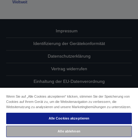
Weltweit
Impressum
Identifizierung der Gerätekonformität
Datenschutzerklärung
Vertrag widerrufen
Einhaltung der EU-Datenverordnung
Fragen zum Datenschutz
Wenn Sie auf „Alle Cookies akzeptieren“ klicken, stimmen Sie der Speicherung von
Cookies auf Ihrem Gerät zu, um die Websitenavigation zu verbessern, die
Informationen zu Cookies
Websitenutzung zu analysieren und unsere Marketingbemühungen zu unterstützen.
Alle Cookies akzeptieren
Epson Engagement für Barrierefreiheit
Alle ablehnen
Copyright © 2026 Seiko Epson