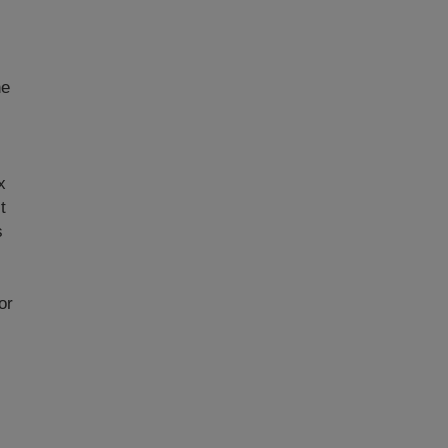
ne
x
t
s
or