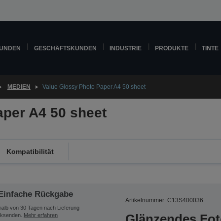
KUNDEN
GESCHÄFTSKUNDEN
INDUSTRIE
PRODUKTE
TINTE
MEDIEN
Value Glossy Photo Paper A4 50 sheet
aper A4 50 sheet
Kompatibilität
Einfache Rückgabe
Artikelnummer: C13S400036
halb von 30 Tagen nach Lieferung
Glänzendes Foto
ksenden.
Mehr erfahren