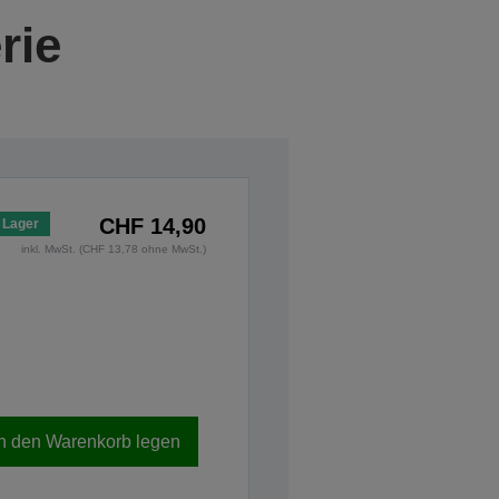
rie
CHF 14,90
 Lager
inkl. MwSt. (CHF 13,78 ohne MwSt.)
In den Warenkorb legen