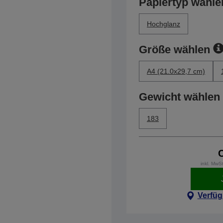
Papiertyp wähle
Hochglanz
Größe wählen
A4 (21.0x29,7 cm)
Gewicht wählen
183
inkl. MwS
Verfüg