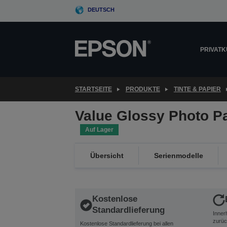
Skip
DEUTSCH
to
main
content
PRIVAT
STARTSEITE
PRODUKTE
TINTE & PAPIER
Value Glossy Photo P
Auf Lager
Übersicht
Serienmodelle
Kostenlose
Standardlieferung
Inner
zurüc
Kostenlose Standardlieferung bei allen