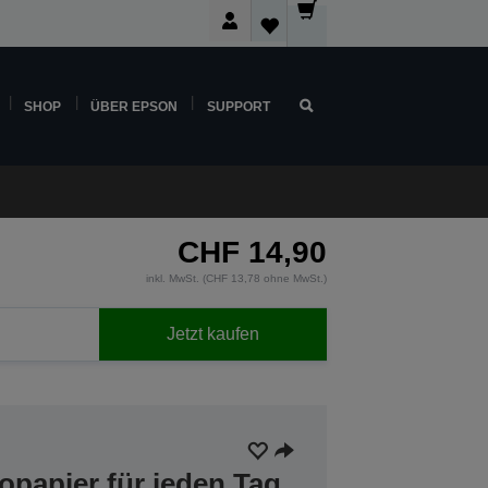
SHOP
ÜBER EPSON
SUPPORT
CHF 14,90
inkl. MwSt. (CHF 13,78 ohne MwSt.)
Jetzt kaufen
papier für jeden Tag