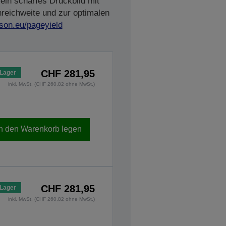
ein scharfes Druckbild mit
nreichweite und zur optimalen
son.eu/pageyield
CHF 281,95
 Lager
inkl. MwSt. (CHF 260,82 ohne MwSt.)
In den Warenkorb legen
CHF 281,95
 Lager
inkl. MwSt. (CHF 260,82 ohne MwSt.)