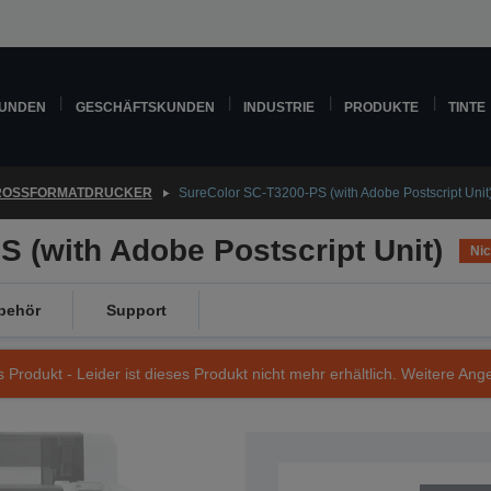
KUNDEN
GESCHÄFTSKUNDEN
INDUSTRIE
PRODUKTE
TINTE
ROSSFORMATDRUCKER
SureColor SC-T3200-PS (with Adobe Postscript Unit
 (with Adobe Postscript Unit)
Nic
behör
Support
s Produkt - Leider ist dieses Produkt nicht mehr erhältlich. Weitere Ang
Artikelnummer: C11CD66301EB