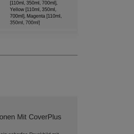
[110ml, 350ml, 700ml],
Yellow [110ml, 350ml,
700ml], Magenta [110ml,
350ml, 700ml]
3,5 pl, mit Variable-sized
Droplet-Technologie
ionen Mit CoverPlus