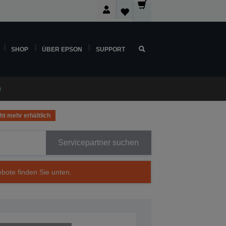
SHOP
ÜBER EPSON
SUPPORT
)
ht mehr erhältlich
Servicepartner suchen
ebote finden Sie unten.