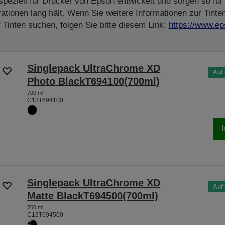
peziell für Drucker von Epson entwickelt und sorgen so für 
tionen lang hält. Wenn Sie weitere Informationen zur Tinte
Tinten suchen, folgen Sie bitte diesem Link:
https://www.ep
Singlepack UltraChrome XD
Auf
Photo BlackT694100(700ml)
700 ml
C13T694100
Singlepack UltraChrome XD
Auf
Matte BlackT694500(700ml)
700 ml
C13T694500