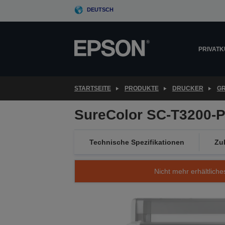
Skip
DEUTSCH
to
main
content
PRIVAT
STARTSEITE
PRODUKTE
DRUCKER
G
SureColor SC-T3200-PS
Technische Spezifikationen
Zu
Nicht mehr erhältliche