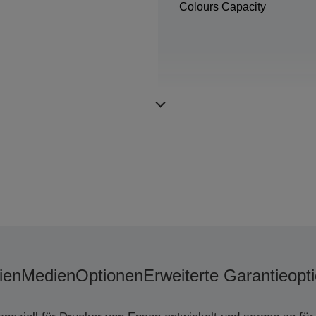
Colours Capacity
Minimale Tröpfchengröße
ien
Medien
Optionen
Erweiterte Garantieopt