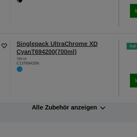
Singlepack UltraChrome XD
Auf
CyanT694200(700ml)
700 ml
C13T69420N
Alle Zubehör anzeigen