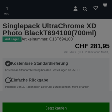
Skip
to
Suchen
main
Menü
content
Singlepack UltraChrome XD
Photo BlackT694100(700ml)
Artikelnummer: C13T694100
Auf Lager
CHF 281,95
inkl. MwSt. (CHF 260,82 ohne MwSt.)
Kostenlose Standardlieferung
Kostenlose Standardlieferung bei allen Bestellungen ab 25 CHF
Einfache Rückgabe
Innerhalb von 30 Tagen nach Lieferung zurücksenden.
Mehr erfahren
Jetzt kaufen