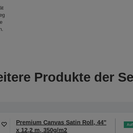
ät
weg
te
n.
itere Produkte der Se
Premium Canvas Satin Roll, 44"
Auf
x 12,2 m, 350g/m2