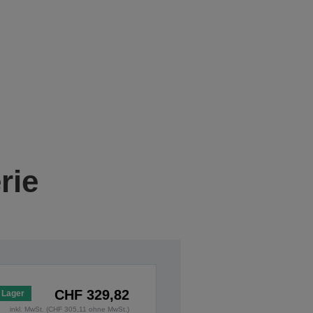
rie
CHF 329,82
 Lager
inkl. MwSt. (CHF 305,11 ohne MwSt.)