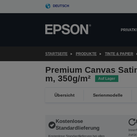
Skip
DEUTSCH
to
main
content
PRIVAT
STARTSEITE
PRODUKTE
TINTE & PAPIER
Premium Canvas Satin 
m, 350g/m²
Auf Lager
Übersicht
Serienmodelle
Kostenlose
Standardlieferung
Inner
zurüc
Kostenlose Standardlieferung bei allen