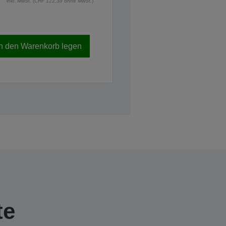
inkl. MwSt. (CHF 122,39 ohne MwSt.)
In den Warenkorb legen
te