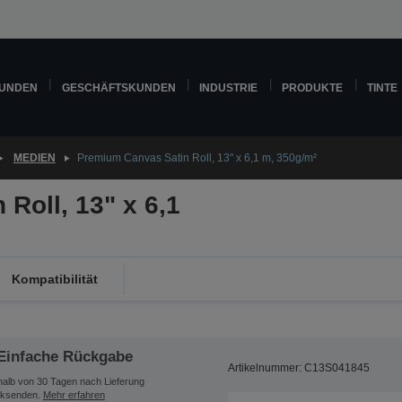
KUNDEN
GESCHÄFTSKUNDEN
INDUSTRIE
PRODUKTE
TINTE
MEDIEN
Premium Canvas Satin Roll, 13" x 6,1 m, 350g/m²
Roll, 13" x 6,1
Kompatibilität
Einfache Rückgabe
Artikelnummer: C13S041845
halb von 30 Tagen nach Lieferung
ksenden.
Mehr erfahren