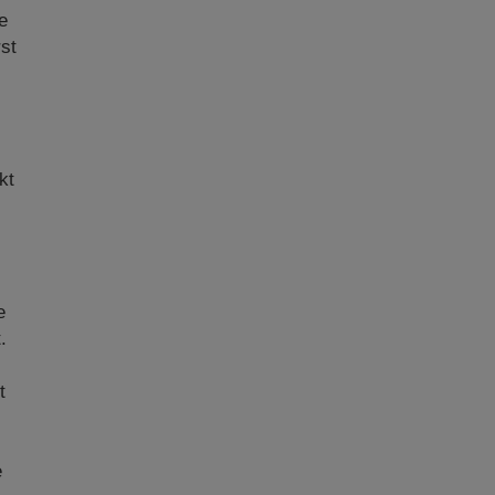
e
rst
kt
e
.
t
e