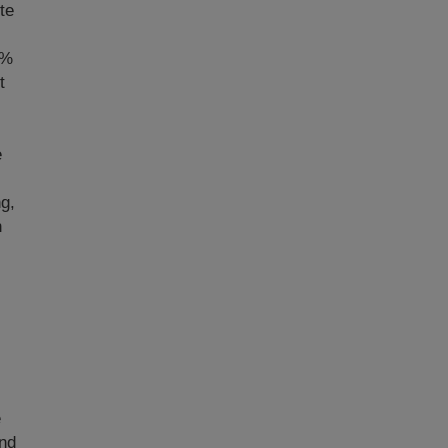
te
5%
t
e
g,
n
e
und