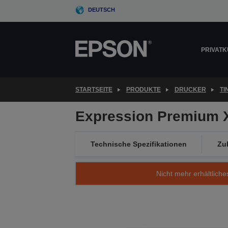
Skip
DEUTSCH
to
main
content
PRIVAT
STARTSEITE
PRODUKTE
DRUCKER
T
Expression Premium 
Technische Spezifikationen
Zu
Nicht mehr erhältliche