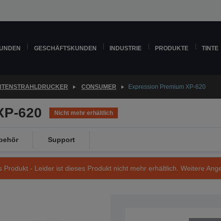
KUNDEN
GESCHÄFTSKUNDEN
INDUSTRIE
PRODUKTE
TINTE
INTENSTRAHLDRUCKER
CONSUMER
Expression Premium XP-620
XP-620
Nicht mehr erhältlich
behör
Support
s Produkt - Leider ist dieses Produkt nicht mehr erhältlich. Weitere Ang
Artikelnummer: C11CE01403