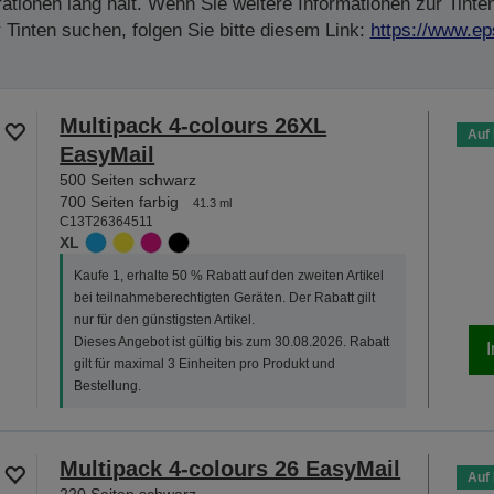
tionen lang hält. Wenn Sie weitere Informationen zur Tinte
Tinten suchen, folgen Sie bitte diesem Link:
https://www.ep
Multipack 4-colours 26XL
Auf
EasyMail
500 Seiten schwarz
700 Seiten farbig
41.3 ml
C13T26364511
XL
Kaufe 1, erhalte 50 % Rabatt auf den zweiten Artikel
bei teilnahmeberechtigten Geräten. Der Rabatt gilt
nur für den günstigsten Artikel.
Dieses Angebot ist gültig bis zum 30.08.2026. Rabatt
gilt für maximal 3 Einheiten pro Produkt und
Bestellung.
Multipack 4-colours 26 EasyMail
Auf
220 Seiten schwarz