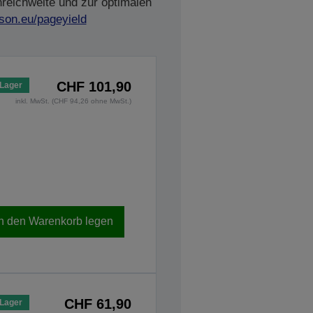
nreichweite und zur optimalen
son.eu/pageyield
CHF 101,90
 Lager
inkl. MwSt. (CHF 94,26 ohne MwSt.)
In den Warenkorb legen
CHF 61,90
 Lager