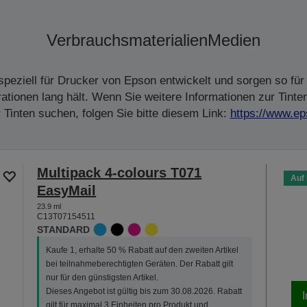
Verbrauchsmaterialien
Medien
peziell für Drucker von Epson entwickelt und sorgen so für 
tionen lang hält. Wenn Sie weitere Informationen zur Tinte
Tinten suchen, folgen Sie bitte diesem Link:
https://www.ep
Multipack 4-colours T071
Auf
EasyMail
23.9 ml
C13T07154511
STANDARD
Kaufe 1, erhalte 50 % Rabatt auf den zweiten Artikel
bei teilnahmeberechtigten Geräten. Der Rabatt gilt
nur für den günstigsten Artikel.
Dieses Angebot ist gültig bis zum 30.08.2026. Rabatt
gilt für maximal 3 Einheiten pro Produkt und