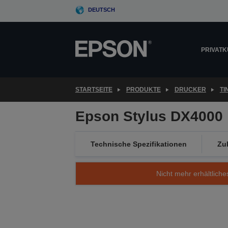
Skip
DEUTSCH
to
main
content
PRIVAT
STARTSEITE
PRODUKTE
DRUCKER
T
Epson Stylus DX4000
Technische Spezifikationen
Zu
Nicht mehr erhältliche