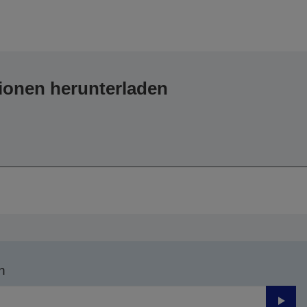
ionen herunterladen
n
Send