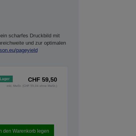
ein scharfes Druckbild mit
nreichweite und zur optimalen
son.eu/pageyield
CHF 59,50
 Lager
inkl. MwSt. (CHF 55,04 ohne MwSt.)
In den Warenkorb legen