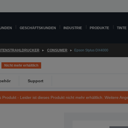
KUNDEN
GESCHÄFTSKUNDEN
INDUSTRIE
PRODUKTE
TINTE
INTENSTRAHLDRUCKER
CONSUMER
Epson Stylus DX4000
Nicht mehr erhältlich
behör
Support
s Produkt - Leider ist dieses Produkt nicht mehr erhältlich. Weitere Ang
Artikelnummer: C11C654011