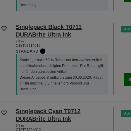
Bestellung.
Singlepack Black T0711
Auf
DURABrite Ultra Ink
7.4 ml
C13T07114012
STANDARD
Kaufe 1, erhalte 50 % Rabatt auf den zweiten Artikel
bei teilnahmeberechtigten Produkten. Der Rabatt gilt
nur für den günstigsten Artikel.
Dieses Angebot ist gültig bis zum 30.08.2026. Rabatt
gilt für maximal 3 Einheiten pro Produkt und
Bestellung.
Singlepack Cyan T0712
Auf
DURABrite Ultra Ink
5.5 ml
C13T07124012