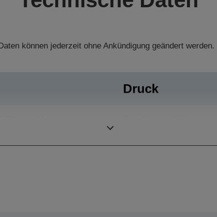
aten können jederzeit ohne Ankündigung geändert werden.
Druck
5.760 x 1.440 dpi
Print Speeds (CAD A1
page size)