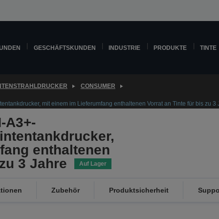
KUNDEN
GESCHÄFTSKUNDEN
INDUSTRIE
PRODUKTE
TINTE
INTENSTRAHLDRUCKER
CONSUMER
ntankdrucker, mit einem im Lieferumfang enthaltenen Vorrat an Tinte für bis zu 3 
-A3+-
Tintentankdrucker,
fang enthaltenen
 zu 3 Jahre
Auf Lager
ationen
Zubehör
Produktsicherheit
Suppo