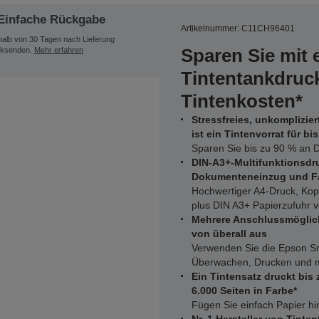
Einfache Rückgabe
Artikelnummer: C11CH96401
halb von 30 Tagen nach Lieferung
Sparen Sie mit
ksenden.
Mehr erfahren
Tintentankdruck
Tintenkosten*
Stressfreies, unkomplizie
ist ein Tintenvorrat für bis
Sparen Sie bis zu 90 % an D
DIN-A3+-Multifunktionsdr
Dokumenteneinzug und F
Hochwertiger A4-Druck, Kop
plus DIN A3+ Papierzufuhr v
Mehrere Anschlussmöglic
von überall aus
Verwenden Sie die Epson Sm
Überwachen, Drucken und m
Ein Tintensatz druckt bis
6.000 Seiten in Farbe*
Fügen Sie einfach Papier h