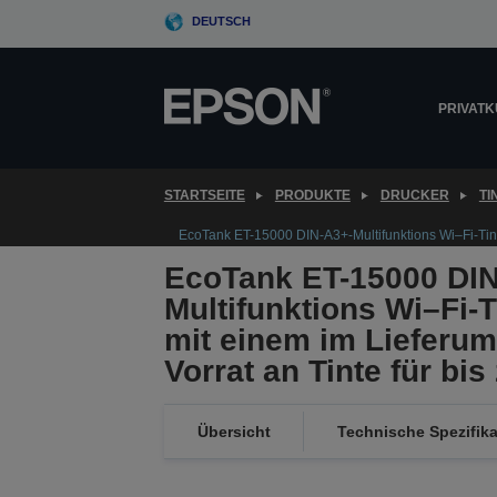
Skip
DEUTSCH
to
main
content
PRIVAT
STARTSEITE
PRODUKTE
DRUCKER
T
EcoTank ET-15000 DIN-A3+-Multifunktions Wi–Fi-Tinte
EcoTank ET-15000 DIN
Multifunktions Wi–Fi-
mit einem im Lieferum
Vorrat an Tinte für bis
Übersicht
Technische Spezifik