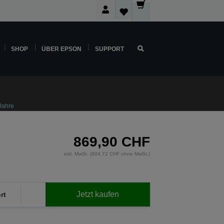
SHOP
ÜBER EPSON
SUPPORT
Jahre
869,90 CHF
inkl. MwSt. (804,72 CHF ohne MwSt.)
Jetzt kaufen
rt