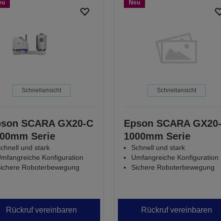
eu
Neu
Schnellansicht
Schnellansicht
pson SCARA GX20-C
Epson SCARA GX20
00mm Serie
1000mm Serie
chnell und stark
Schnell und stark
mfangreiche Konfiguration
Umfangreiche Konfiguration
ichere Roboterbewegung
Sichere Roboterbewegung
Rückruf vereinbaren
Rückruf vereinbaren