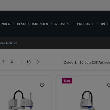
KUNDEN
GESCHÄFTSKUNDEN
INDUSTRIE
PRODUKTE
TINTE
RA-Roboter
3
4
⋯
18
Zeige 1 - 15 von 256 Artikel
Zur
nächsten
Seite
Neu