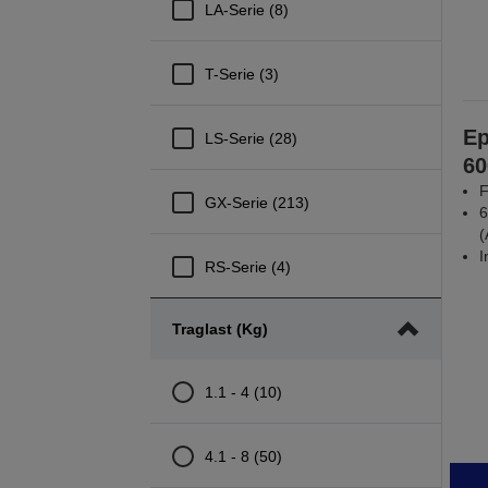
LA-Serie (8)
T-Serie (3)
Ep
LS-Serie (28)
60
F
GX-Serie (213)
6
(
I
RS-Serie (4)
Traglast (kg)
1.1 - 4 (10)
4.1 - 8 (50)