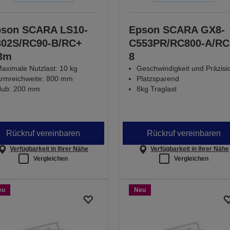
son SCARA LS10-
Epson SCARA GX8-
02S/RC90-B/RC+
C553PR/RC800-A/RC
3m
8
aximale Nutzlast: 10 kg
Geschwindigkeit und Präzisi
rmreichweite: 800 mm
Platzsparend
ub: 200 mm
8kg Traglast
Rückruf vereinbaren
Rückruf vereinbaren
Verfügbarkeit in Ihrer Nähe
Verfügbarkeit in Ihrer Nähe
Vergleichen
Vergleichen
eu
Neu