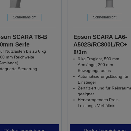
Schnellansicht
Schnellansicht
son SCARA T6-B
Epson SCARA LA6-
0mm Serie
A502S/RC800L/RC+
ür Nutzlasten bis zu 6 kg
8/3m
00 mm Reichweite
6 kg Traglast, 500 mm
Armlänge)
Armlänge, 200 mm
ntegrierte Steuerung
Bewegungsradius
Automatisierungslösung für
Einsteiger
Zertifiziert und für Reinräum
geeignet
Hervorragendes Preis-
Leistungs-Verhältnis
Rückruf vereinbaren
Rückruf vereinbaren