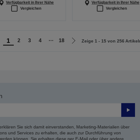
Verfügbarkeit in Ihrer Nähe
Verfügbarkeit in Ihrer Nähe
Vergleichen
Vergleichen
1
2
3
4
⋯
18
Zeige 1 - 15 von 256 Artikel
ur
Zur
orherigen
nächsten
eite
Seite
n
Send
erklären Sie sich damit einverstanden, Marketing-Materialien über
ons und Services zu erhalten, die auch zur Durchführung von
rden können. Sie erhalten diese per E-Mail oder über andere