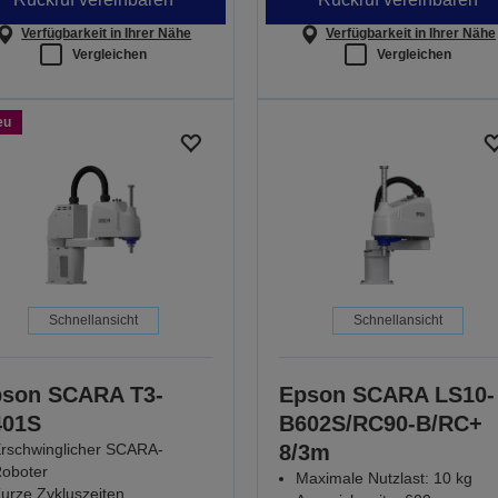
Verfügbarkeit in Ihrer Nähe
Verfügbarkeit in Ihrer Nähe
Vergleichen
Vergleichen
eu
Schnellansicht
Schnellansicht
son SCARA T3-
Epson SCARA LS10-
401S
B602S/RC90-B/RC+
rschwinglicher SCARA-
8/3m
oboter
Maximale Nutzlast: 10 kg
urze Zykluszeiten