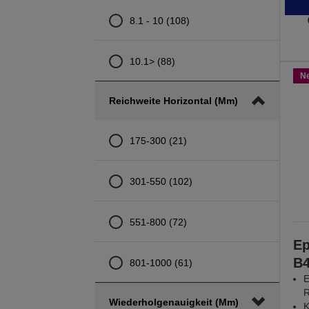
8.1 - 10 (108)
10.1> (88)
N
Reichweite Horizontal (mm)
175-300 (21)
301-550 (102)
551-800 (72)
Ep
B
801-1000 (61)
E
R
Wiederholgenauigkeit (mm)
K