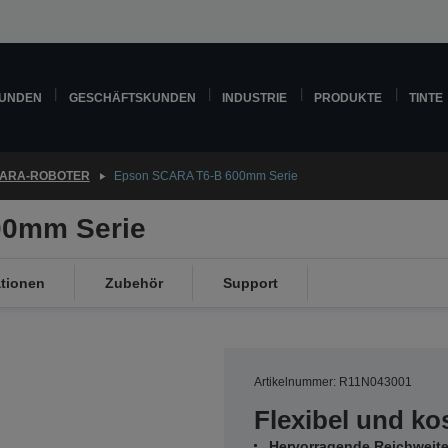
KUNDEN
GESCHÄFTSKUNDEN
INDUSTRIE
PRODUKTE
TINTE
ARA-ROBOTER
Epson SCARA T6-B 600mm Serie
00mm Serie
ationen
Zubehör
Support
Artikelnummer: R11N043001
Flexibel und ko
Hervorragende Reichweit