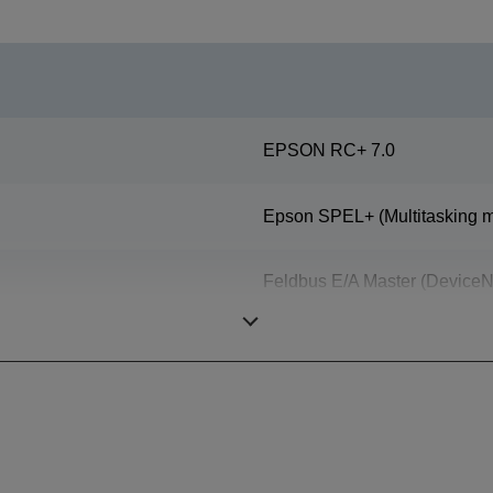
EPSON RC+ 7.0
Epson SPEL+ (Multitasking m
Feldbus E/A Master (DeviceNet
zusätzliche Karte möglich), 
Bedienerhandgerät