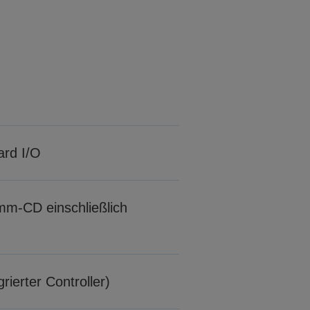
ard I/O
m-CD einschließlich
rierter Controller)