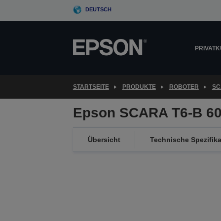
Skip
DEUTSCH
to
main
content
PRIVAT
STARTSEITE
PRODUKTE
ROBOTER
SC
Epson SCARA T6-B 6
Übersicht
Technische Spezifik