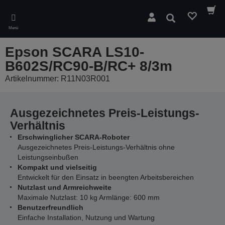
Skip
to
Suchen
main
Menü
content
Epson SCARA LS10-
B602S/RC90-B/RC+ 8/3m
Artikelnummer: R11N03R001
Ausgezeichnetes Preis-Leistungs-
Verhältnis
Erschwinglicher SCARA-Roboter
Ausgezeichnetes Preis-Leistungs-Verhältnis ohne
Leistungseinbußen
Kompakt und vielseitig
Entwickelt für den Einsatz in beengten Arbeitsbereichen
Nutzlast und Armreichweite
Maximale Nutzlast: 10 kg Armlänge: 600 mm
Benutzerfreundlich
Einfache Installation, Nutzung und Wartung