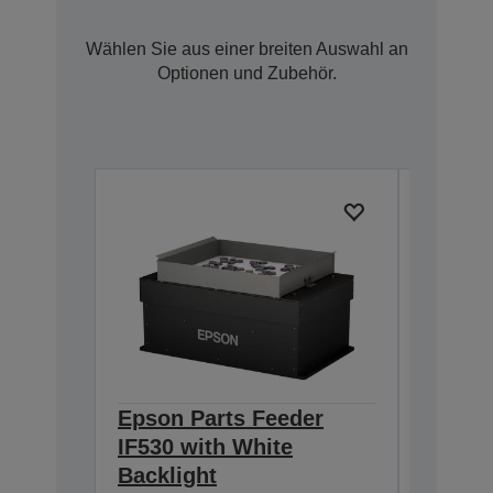
Wählen Sie aus einer breiten Auswahl an
Optionen und Zubehör.
Epson Parts Feeder
Epson 
IF530 with White
IF380 
Backlight
Backli