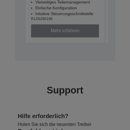
Vielseitiges Teilemanagement
Vielsei
Einfache Konfiguration
Einfach
Intuitive Steuerungsschnittstelle
Intuitiv
R12NZ90198
R12NZ901
Mehr erfahren
Support
Hilfe erforderlich?
Holen Sie sich die neuesten Treiber