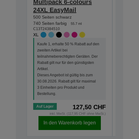
Multipack 6-colours
Multip
24XL EasyMail
EasyMa
500 Seiten schwarz
240 Seite
740 Seiten farbig
360 Seiten
55.7 ml
C13T24384510
C13T24284
XL
STANDA
Kaufe 1, erhalte 50 % Rabatt auf den
Kaufe 1, 
zweiten Artikel bei
zweiten Ar
teilnahmeberechtigten Geräten. Der
teilnahme
Rabatt gilt nur für den günstigsten
Rabatt gi
Artikel.
Artikel.
Dieses Angebot ist gültig bis zum
Dieses An
30.08.2026. Rabatt gilt für maximal
30.08.202
3 Einheiten pro Produkt und
3 Einheit
Bestellung.
Bestellun
127,50 CHF
Auf Lager
Auf Lage
inkl. MwSt. (117,95 CHF ohne MwSt.)
i
In den Warenkorb legen
In d