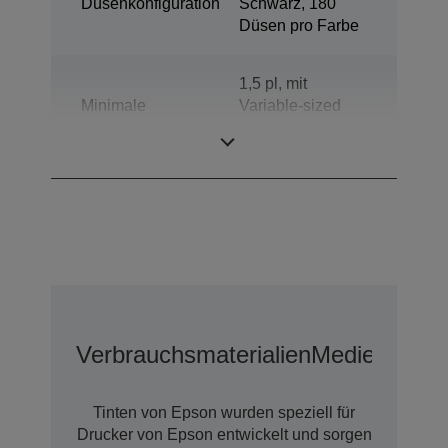
Düsenkonfiguration
Schwarz, 180
Düsen pro Farbe
1,5 pl, mit
Minimale
Variable-sized
Tröpfchengröße
Droplet-
Technologie
Verbrauchsmaterialien
Medien
Tinten von Epson wurden speziell für
Drucker von Epson entwickelt und sorgen