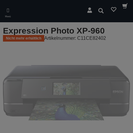
Skip
to
Suchen
main
Menü
content
Expression Photo XP-960
Artikelnummer: C11CE82402
Nicht mehr erhältlich