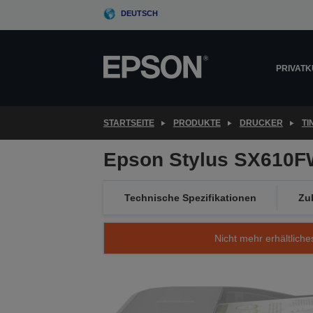
Skip
DEUTSCH
to
main
content
PRIVAT
STARTSEITE
PRODUKTE
DRUCKER
T
Epson Stylus SX610
Technische Spezifikationen
Zu
Nicht mehr erhältliche