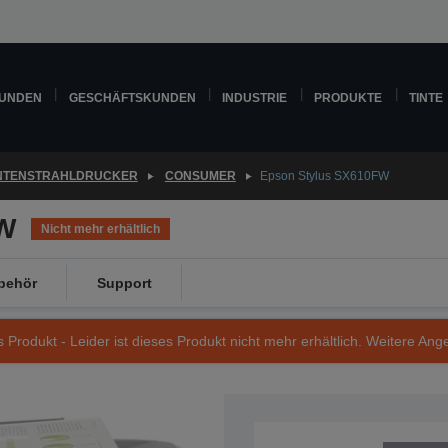
KUNDEN
GESCHÄFTSKUNDEN
INDUSTRIE
PRODUKTE
TINTE
INTENSTRAHLDRUCKER
CONSUMER
Epson Stylus SX610FW
FW
Nicht mehr erhältlich
behör
Support
s Produkt - Leider ist dieses Produkt nicht mehr erhältlich. Weitere Ang
Artikelnummer: C11CA50306CS