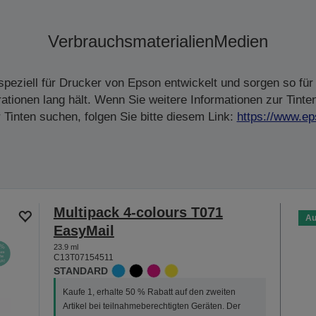
Verbrauchsmaterialien
Medien
peziell für Drucker von Epson entwickelt und sorgen so für 
tionen lang hält. Wenn Sie weitere Informationen zur Tinte
Tinten suchen, folgen Sie bitte diesem Link:
https://www.ep
Multipack 4-colours T071
Au
EasyMail
23.9 ml
C13T07154511
STANDARD
Kaufe 1, erhalte 50 % Rabatt auf den zweiten
Artikel bei teilnahmeberechtigten Geräten. Der