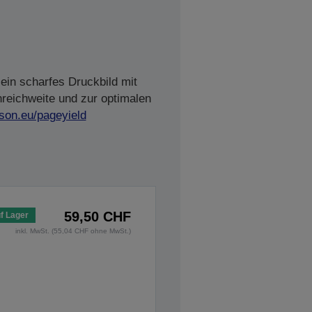
ein scharfes Druckbild mit
nreichweite und zur optimalen
son.eu/pageyield
59,50 CHF
f Lager
inkl. MwSt. (55,04 CHF ohne MwSt.)