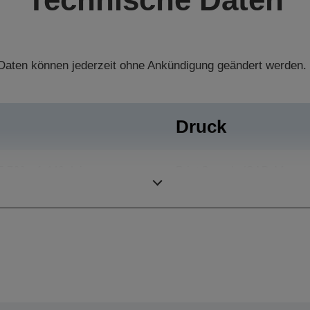
aten können jederzeit ohne Ankündigung geändert werden.
Druck
5.760 x 1.440 dpi
Print Speeds (CAD A1
page size)