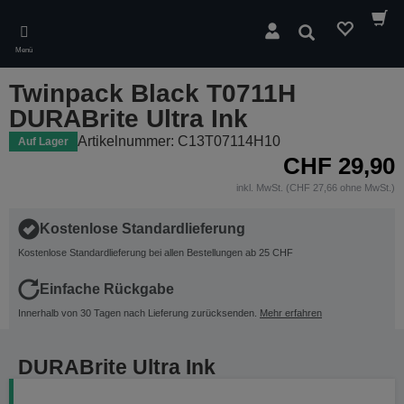
Skip
to
Suchen
main
Menü
content
Twinpack Black T0711H
DURABrite Ultra Ink
Artikelnummer: C13T07114H10
Auf Lager
CHF 29,90
inkl. MwSt. (CHF 27,66 ohne MwSt.)
Kostenlose Standardlieferung
Kostenlose Standardlieferung bei allen Bestellungen ab 25 CHF
Einfache Rückgabe
Innerhalb von 30 Tagen nach Lieferung zurücksenden.
Mehr erfahren
DURABrite Ultra Ink