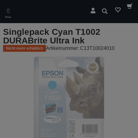
Skip
to
Suchen
main
Menü
content
Singlepack Cyan T1002
DURABrite Ultra Ink
Artikelnummer: C13T10024010
Nicht mehr erhältlich