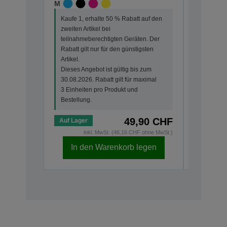
M
M
Kaufe 1, erhalte 50 % Rabatt auf den
Kaufe 1, 
zweiten Artikel bei
zweiten Ar
teilnahmeberechtigten Geräten. Der
teilnahme
Rabatt gilt nur für den günstigsten
Rabatt gi
Artikel.
Artikel.
Dieses Angebot ist gültig bis zum
Dieses An
30.08.2026. Rabatt gilt für maximal
30.08.202
3 Einheiten pro Produkt und
3 Einheit
Bestellung.
Bestellun
49,90 CHF
Auf Lager
Auf Lage
inkl. MwSt. (46,16 CHF ohne MwSt.)
i
In den Warenkorb legen
In d