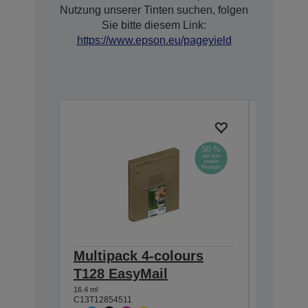
Nutzung unserer Tinten suchen, folgen
Sie bitte diesem Link:
https://www.epson.eu/pageyield
Multipack 4-colours
Single
T128 EasyMail
DURABr
16.4 ml
5.9 ml
C13T12854511
C13T12814