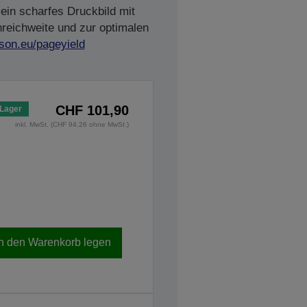
ein scharfes Druckbild mit
nreichweite und zur optimalen
son.eu/pageyield
CHF 101,90
 Lager
inkl. MwSt. (CHF 94,26 ohne MwSt.)
In den Warenkorb legen