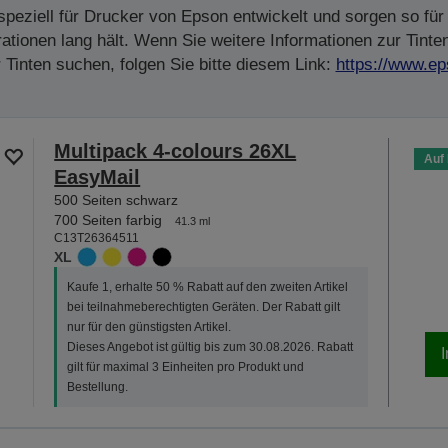
peziell für Drucker von Epson entwickelt und sorgen so für 
tionen lang hält. Wenn Sie weitere Informationen zur Tinte
Tinten suchen, folgen Sie bitte diesem Link:
https://www.ep
Multipack 4-colours 26XL
Auf
EasyMail
500 Seiten schwarz
700 Seiten farbig
41.3 ml
C13T26364511
XL
Kaufe 1, erhalte 50 % Rabatt auf den zweiten Artikel
bei teilnahmeberechtigten Geräten. Der Rabatt gilt
nur für den günstigsten Artikel.
Dieses Angebot ist gültig bis zum 30.08.2026. Rabatt
gilt für maximal 3 Einheiten pro Produkt und
Bestellung.