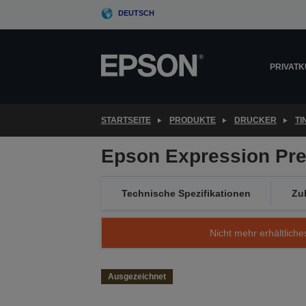
Skip
DEUTSCH
to
main
content
PRIVAT
STARTSEITE
PRODUKTE
DRUCKER
T
Epson Expression Pr
Technische Spezifikationen
Zu
Nicht mehr erhältliche
Ausgezeichnet