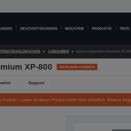
KUNDEN
GESCHÄFTSKUNDEN
INDUSTRIE
PRODUKTE
TINTE
INTENSTRAHLDRUCKER
CONSUMER
Epson Expression Premium XP-8
emium XP-800
Nicht mehr erhältlich
behör
Support
s Produkt - Leider ist dieses Produkt nicht mehr erhältlich. Weitere Ang
Artikelnummer: C11CC45302