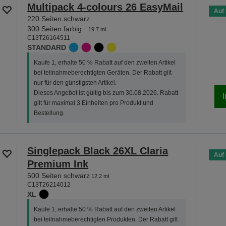
Multipack 4-colours 26 EasyMail
Auf
220 Seiten schwarz
300 Seiten farbig
19.7 ml
C13T26164511
STANDARD
Kaufe 1, erhalte 50 % Rabatt auf den zweiten Artikel
bei teilnahmeberechtigten Geräten. Der Rabatt gilt
nur für den günstigsten Artikel.
Dieses Angebot ist gültig bis zum 30.08.2026. Rabatt
gilt für maximal 3 Einheiten pro Produkt und
Bestellung.
Singlepack Black 26XL Claria
Auf
Premium Ink
500 Seiten schwarz
12.2 ml
C13T26214012
XL
Kaufe 1, erhalte 50 % Rabatt auf den zweiten Artikel
bei teilnahmeberechtigten Produkten. Der Rabatt gilt