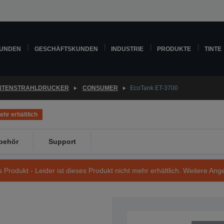
KUNDEN
GESCHÄFTSKUNDEN
INDUSTRIE
PRODUKTE
TINTE
INTENSTRAHLDRUCKER
CONSUMER
EcoTank ET-3700
ehr erhältlich
behör
Support
s Produkt - Leider ist dieses Produkt nicht mehr erhältlich. Weitere Ang
Artikelnummer: C11CG21401