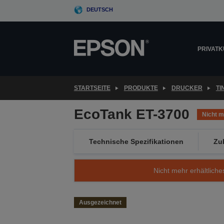
Skip
DEUTSCH
to
main
content
PRIVAT
STARTSEITE
PRODUKTE
DRUCKER
T
EcoTank ET-3700
Nicht m
Technische Spezifikationen
Zu
Nicht mehr erhältliche
Ausgezeichnet