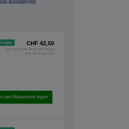
son.eu/pageyield
CHF 42,50
f Lager
inkl. MwSt. (CHF 39,32 ohne MwSt.)
(CHF 126,11 pro Liter)
In den Warenkorb legen