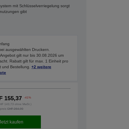
stem mit Schlüsselverriegelung sorgt
hmutzungen gibt
nfang
bei ausgewählten Druckern.
Angebot gilt nur bis 30.08.2026 um
acht. Rabatt gilt für max. 1 Einheit pro
 und Bestellung.
+2 weitere
ote
F 155,37
-41%
(CHF 143,73 ohne MwSt.)
lpreis
CHF 264,90
Jetzt kaufen