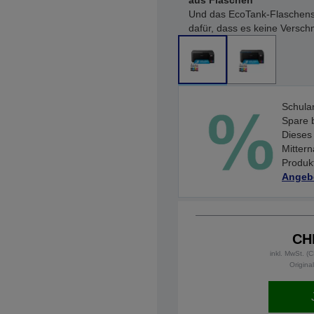
aus Flaschen
Und das EcoTank-Flaschensy
dafür, dass es keine Versc
Schula
Spare 
Dieses 
Mittern
Produkt
Angeb
CH
inkl. MwSt. 
Origina