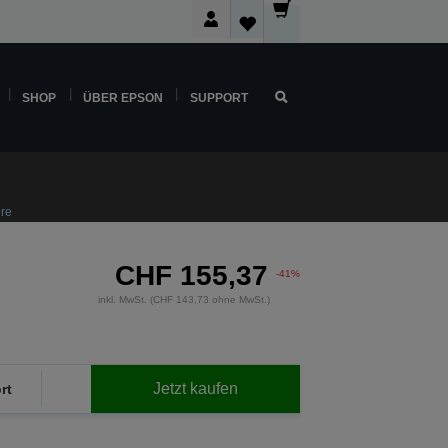
SHOP
ÜBER EPSON
SUPPORT
hre
CHF 155,37
-41%
inkl. MwSt. (CHF 143,73 ohne MwSt.)
Jetzt kaufen
rt