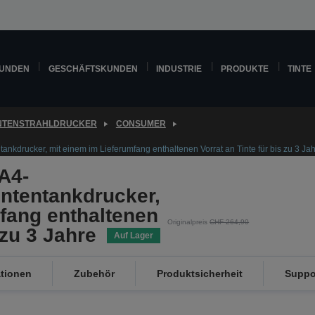
KUNDEN
GESCHÄFTSKUNDEN
INDUSTRIE
PRODUKTE
TINTE
INTENSTRAHLDRUCKER
CONSUMER
ankdrucker, mit einem im Lieferumfang enthaltenen Vorrat an Tinte für bis zu 3 Ja
A4-
intentankdrucker,
fang enthaltenen
Originalpreis
CHF 264,90
 zu 3 Jahre
Auf Lager
ationen
Zubehör
Produktsicherheit
Suppo