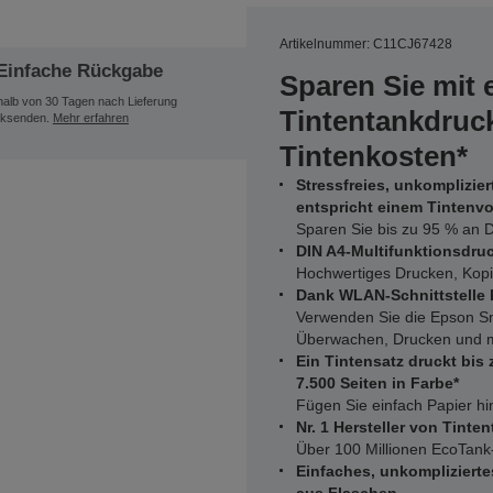
Artikelnummer: C11CJ67428
Einfache Rückgabe
Sparen Sie mit
halb von 30 Tagen nach Lieferung
Tintentankdruck
ksenden.
Mehr erfahren
Tintenkosten*
Stressfreies, unkomplizier
entspricht einem Tintenvor
Sparen Sie bis zu 95 % an D
DIN A4-Multifunktionsdru
Hochwertiges Drucken, Kop
Dank WLAN-Schnittstelle 
Verwenden Sie die Epson Sm
Überwachen, Drucken und m
Ein Tintensatz druckt bis
7.500 Seiten in Farbe*
Fügen Sie einfach Papier h
Nr. 1 Hersteller von Tinte
Über 100 Millionen EcoTank-
Einfaches, unkompliziert