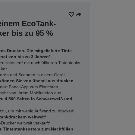
 einem EcoTank-
er bis zu 95 %
tes Drucken. Die mitgelieferte Tinte
rat von bis zu 3 Jahren*.
ruckkosten* mit nachfüllbaren Tintentanks
cker
ieren und Scannen in einem Gerät
können Sie von überall aus drucken
art Panel-App zum Einrichten,
ehr von Ihrem Mobiltelefon aus
 zu 4.500 Seiten in Schwarzweiß und
inzu, um mit wenig Aufwand zu drucken!
ntankdruckern weltweit*
Drucker weltweit verkauft*
es Tintentanksystem zum Nachfüllen